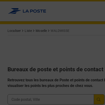
Allez au contenu
Afficher ou masquer la réponse
Afficher ou masquer la réponse
Afficher ou masquer la réponse
Afficher ou masquer la réponse
Afficher ou masquer la réponse
Localiser
Liste
Moselle
WALDWISSE
Bureaux de poste et points de conta
Retrouvez tous les bureaux de Poste et points de contact La
visualiser les points les plus proches de chez vous.
Ville, Département, Code Postal