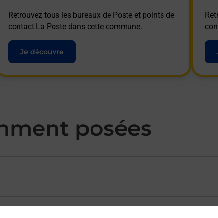
Retrouvez tous les bureaux de Poste et points de
Ret
contact La Poste dans cette commune.
con
Je découvre
mment posées
ectement depuis un bureau de Poste ?