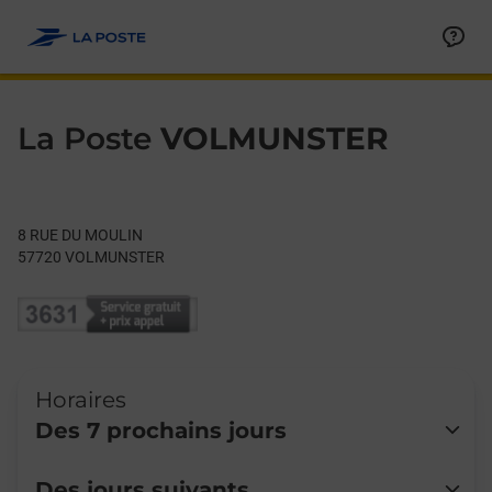
Le lien s'ouvre dans un nouvel onglet
Allez au contenu
Day of the Week
Get directions to La Poste at 8 RUE DU MOULIN VOLMUNSTER,
Hours
La Poste
VOLMUNSTER
8 RUE DU MOULIN
57720
VOLMUNSTER
Horaires
Des 7 prochains jours
Lundi
Fermé
Des jours suivants