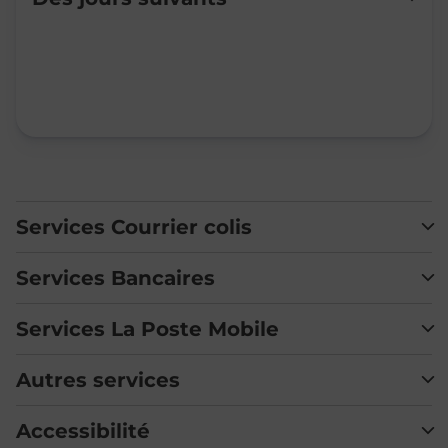
Mardi
09:00
-
12:00
Mercredi
09:00
-
12:00
Jeudi
Fermé
Vendredi
09:00
-
12:00
Samedi
Fermé
Dimanche
Fermé
Services Courrier colis
Services Bancaires
Services La Poste Mobile
Autres services
Accessibilité