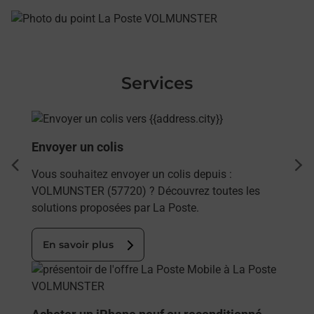
Services
En savoir plus
Envoyer un colis
dent
sui
Vous souhaitez envoyer un colis depuis :
VOLMUNSTER (57720) ? Découvrez toutes les
solutions proposées par La Poste.
En savoir plus
En savoir plus