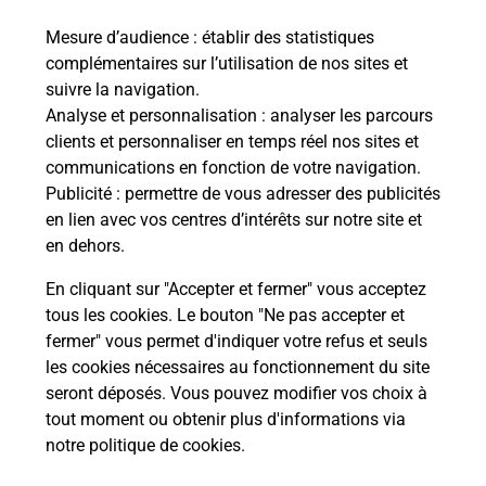
En savoir plus
Mesure d’audience
: établir des statistiques
complémentaires sur l’utilisation de nos sites et
Souscrire à la téléassistance
suivre la navigation.
Analyse et personnalisation
: analyser les parcours
Besoin d’un système de téléassistance à l’intérieur
clients et personnaliser en temps réel nos sites et
et/ou à l’extérieur de votre domicile ? Découvrez
communications en fonction de votre navigation.
les offres téléalarme dans votre bureau de Poste à
Publicité
: permettre de vous adresser des publicités
VOLMUNSTER.
en lien avec vos centres d’intérêts sur notre site et
en dehors.
En savoir plus
En cliquant sur "Accepter et fermer" vous acceptez
tous les cookies. Le bouton "Ne pas accepter et
fermer" vous permet d'indiquer votre refus et seuls
Localiser
Liste
Moselle
VOLMUNSTER
VOLMUNSTER
les cookies nécessaires au fonctionnement du site
seront déposés. Vous pouvez modifier vos choix à
tout moment ou obtenir plus d'informations via
notre politique de cookies
.
Plan du site