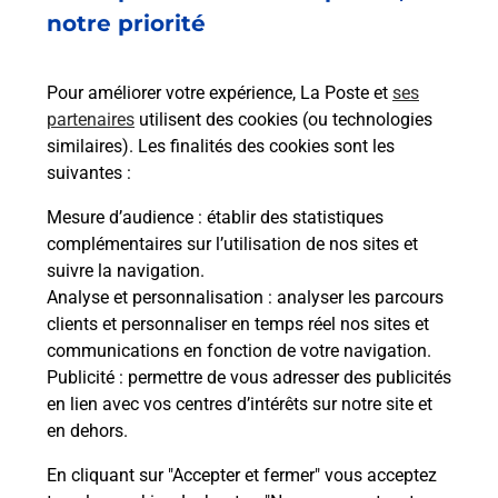
Est-il possible d’acheter un
notre priorité
emballage directement depuis un
bureau de Poste ?
Pour améliorer votre expérience, La Poste et
ses
partenaires
utilisent des cookies (ou technologies
Comment demander une
similaires). Les finalités des cookies sont les
modification de livraison ?
suivantes :
Mesure d’audience
: établir des statistiques
complémentaires sur l’utilisation de nos sites et
Comment La Poste participe-t-elle
suivre la navigation.
à votre sécurité au quotidien ?
Analyse et personnalisation
: analyser les parcours
clients et personnaliser en temps réel nos sites et
communications en fonction de votre navigation.
Puis-je passer mon code de la route
Publicité
: permettre de vous adresser des publicités
avec La Poste et sous quelles
en lien avec vos centres d’intérêts sur notre site et
conditions ?
en dehors.
En cliquant sur "Accepter et fermer" vous acceptez