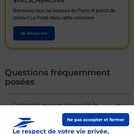
WALSCHBRONN
Retrouvez tous les bureaux de Poste et points de
contact La Poste dans cette commune.
Je découvre
Questions fréquemment
posées
Comment envoyer mon colis de
chez moi ?
Ne pas accepter et fermer
Le respect de votre vie privée,