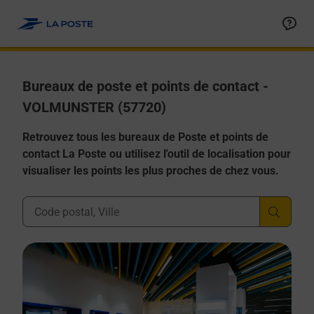
Allez au contenu
Afficher ou masquer la réponse
Afficher ou masquer la réponse
Afficher ou masquer la réponse
Afficher ou masquer la réponse
Afficher ou masquer la réponse
Bureaux de poste et points de contact -
VOLMUNSTER (57720)
Retrouvez tous les bureaux de Poste et points de
contact La Poste ou utilisez l'outil de localisation pour
visualiser les points les plus proches de chez vous.
Ville, Département, Code Postal