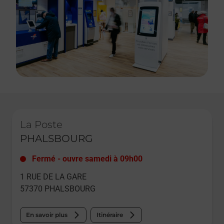
Le lien s'ouvre dans un nouvel onglet
La Poste
PHALSBOURG
Fermé
-
ouvre samedi à
09h00
1 RUE DE LA GARE
57370
PHALSBOURG
En savoir plus
Itinéraire