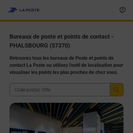
Allez au contenu
Afficher ou masquer la réponse
Afficher ou masquer la réponse
Afficher ou masquer la réponse
Afficher ou masquer la réponse
Afficher ou masquer la réponse
Bureaux de poste et points de contact -
PHALSBOURG (57370)
Retrouvez tous les bureaux de Poste et points de
contact La Poste ou utilisez l'outil de localisation pour
visualiser les points les plus proches de chez vous.
Ville, Département, Code Postal