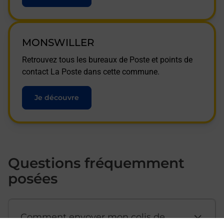
MONSWILLER
Retrouvez tous les bureaux de Poste et points de
contact La Poste dans cette commune.
Je découvre
Questions fréquemment
posées
Comment envoyer mon colis de