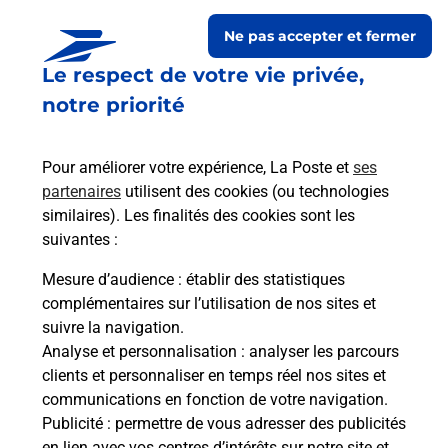
chez moi ?
Ne pas accepter et fermer
Le respect de votre vie privée,
Est-il possible d’acheter un
notre priorité
emballage directement depuis un
bureau de Poste ?
Pour améliorer votre expérience, La Poste et
ses
partenaires
utilisent des cookies (ou technologies
Comment demander une
similaires). Les finalités des cookies sont les
modification de livraison ?
suivantes :
Mesure d’audience
: établir des statistiques
complémentaires sur l’utilisation de nos sites et
Comment La Poste participe-t-elle
suivre la navigation.
à votre sécurité au quotidien ?
Analyse et personnalisation
: analyser les parcours
clients et personnaliser en temps réel nos sites et
communications en fonction de votre navigation.
Puis-je passer mon code de la route
Publicité
: permettre de vous adresser des publicités
en lien avec vos centres d’intérêts sur notre site et