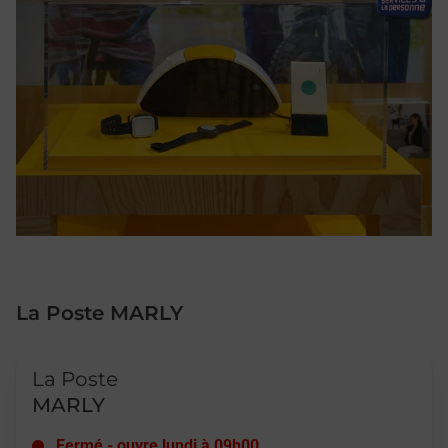
La Poste MARLY
Le lien s'ouvre dans un nouvel onglet
La Poste
MARLY
Fermé
-
ouvre lundi à
09h00