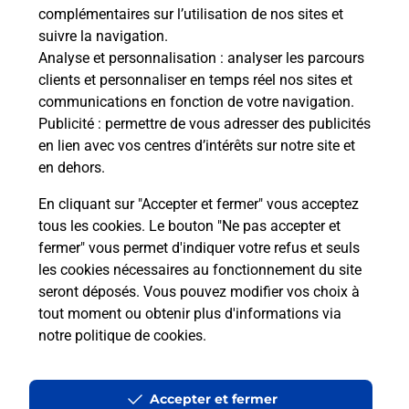
télé
complémentaires sur l’utilisation de nos sites et
de P
suivre la navigation.
Analyse et personnalisation
: analyser les parcours
En
clients et personnaliser en temps réel nos sites et
communications en fonction de votre navigation.
Acheter un iPhone neuf ou reconditionné
Publicité
: permettre de vous adresser des publicités
en lien avec vos centres d’intérêts sur notre site et
Vous recherchez un smartphone pas cher proche
en dehors.
de chez vous ? Découvrez notre offre de
téléphones iPhone Apple dans vos bureaux de
En cliquant sur "Accepter et fermer" vous acceptez
Poste à MARLY (57155) !
tous les cookies. Le bouton "Ne pas accepter et
fermer" vous permet d'indiquer votre refus et seuls
En savoir plus
les cookies nécessaires au fonctionnement du site
seront déposés. Vous pouvez modifier vos choix à
tout moment ou obtenir plus d'informations via
notre politique de cookies
.
Questions fréquemment posées
Accepter et fermer