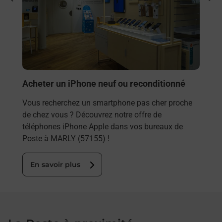
ar La
Besoi
et/ou
les 
MAR
En
Acheter un iPhone neuf ou reconditionné
Vous recherchez un smartphone pas cher proche
de chez vous ? Découvrez notre offre de
téléphones iPhone Apple dans vos bureaux de
Poste à MARLY (57155) !
En savoir plus