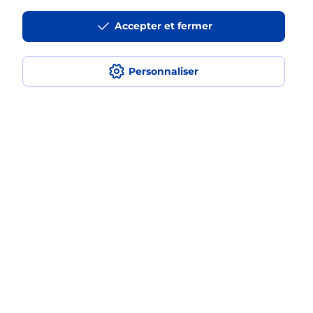
Accepter et fermer
Est-ce que je peux assurer mon
smartphone Samsung ?
Personnaliser
Localiser
Liste
Moselle
MARLY
MARLY
Acheter un smartphone Samsung
Plan du site
Accessibilité : partiellement conforme
Conditions contractuelles
Mentions légales