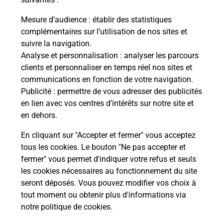
Questions fréquemment posées
Mesure d’audience
: établir des statistiques
complémentaires sur l’utilisation de nos sites et
suivre la navigation.
Quel réseau utilise La Poste Mobile ?
Analyse et personnalisation
: analyser les parcours
clients et personnaliser en temps réel nos sites et
communications en fonction de votre navigation.
Est-ce que je peux garder mon
Publicité
: permettre de vous adresser des publicités
numéro de mobile gratuitement ?
en lien avec vos centres d’intérêts sur notre site et
en dehors.
Est-ce que je peux bénéficier de la 5G
avec La Poste Mobile ?
En cliquant sur "Accepter et fermer" vous acceptez
tous les cookies. Le bouton "Ne pas accepter et
fermer" vous permet d'indiquer votre refus et seuls
Est-ce que je peux utiliser mon forfait
à l’étranger avec La Poste Mobile ?
les cookies nécessaires au fonctionnement du site
seront déposés. Vous pouvez modifier vos choix à
tout moment ou obtenir plus d'informations via
Est-ce que je peux payer mon
notre politique de cookies
.
smartphone Samsung en plusieurs
fois avec La Poste Mobile ?