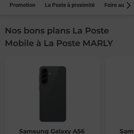
Promotion
La Poste à proximité
Foire aux q
Next
Nos bons plans La Poste
Mobile à La Poste MARLY
Samsung Galaxy A56
Sams