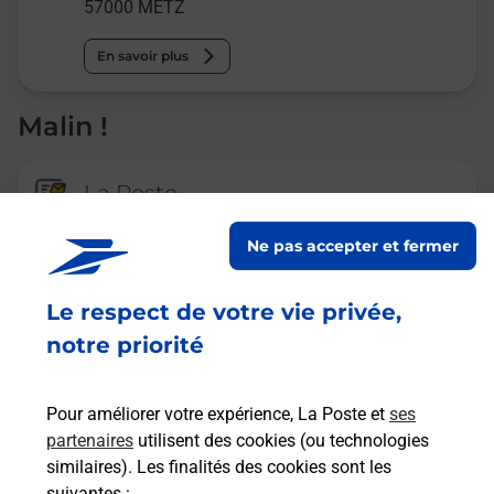
57000
METZ
En savoir plus
Malin !
La Poste
en ligne
Ne pas accepter et fermer
Ouvert 24h/24
Le respect de votre vie privée,
En savoir plus
notre priorité
Recherchez un autre point de contact
Pour améliorer votre expérience, La Poste et
ses
partenaires
utilisent des cookies (ou technologies
similaires). Les finalités des cookies sont les
suivantes :