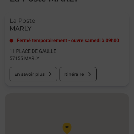
Le lien s'ouvre dans un nouvel onglet
La Poste
MARLY
Fermé temporairement
-
ouvre samedi à
09h00
11 PLACE DE GAULLE
57155
MARLY
En savoir plus
Itinéraire
Pin de la carte