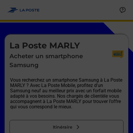
Le lien s'ouvre dans un nouvel onglet
Allez au contenu
Afficher ou masquer la réponse
Afficher ou masquer la réponse
Afficher ou masquer la réponse
Afficher ou masquer la réponse
Afficher ou masquer la réponse
Afficher ou masquer la réponse
Le lien s'ouvre dans un nouvel onglet
La Poste MARLY
Acheter un smartphone
Samsung
Vous recherchez un smartphone Samsung à
La Poste
MARLY
? Avec La Poste Mobile, profitez d’un
Samsung neuf au meilleur prix avec un forfait mobile
adapté à vos besoins. Nos chargés de clientèle vous
accompagnent à
La Poste MARLY
pour trouver l’offre
qui vous correspond le mieux.
Itinéraire