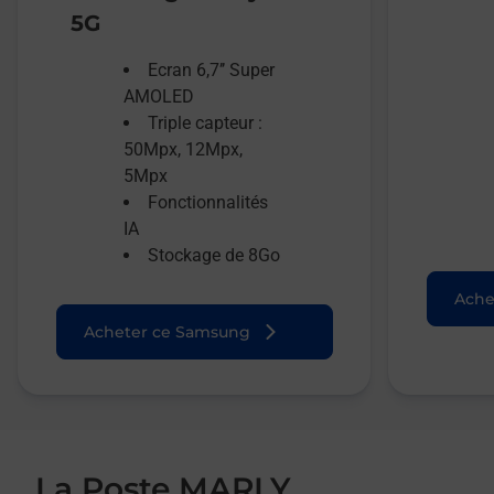
5G
Ecran 6,7’’ Super
AMOLED
Triple capteur :
50Mpx, 12Mpx,
5Mpx
Fonctionnalités
IA
Stockage de 8Go
Ache
Acheter ce Samsung
La Poste MARLY