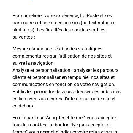
de c
télé
Pour améliorer votre expérience, La Poste et
ses
de P
partenaires
utilisent des cookies (ou technologies
similaires). Les finalités des cookies sont les
En
suivantes :
Acheter un iPhone neuf ou reconditionné
Mesure d’audience
: établir des statistiques
complémentaires sur l’utilisation de nos sites et
Vous recherchez un smartphone pas cher proche
suivre la navigation.
de chez vous ? Découvrez notre offre de
Analyse et personnalisation
: analyser les parcours
téléphones iPhone Apple dans vos bureaux de
clients et personnaliser en temps réel nos sites et
Poste à MARLY (57155) !
communications en fonction de votre navigation.
Publicité
: permettre de vous adresser des publicités
En savoir plus
en lien avec vos centres d’intérêts sur notre site et
en dehors.
En cliquant sur "Accepter et fermer" vous acceptez
tous les cookies. Le bouton "Ne pas accepter et
Questions fréquemment posées
fermer" vous permet d'indiquer votre refus et seuls