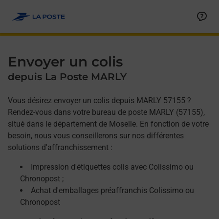
Allez au contenu
Afficher ou masquer la réponse
Afficher ou masquer la réponse
Afficher ou masquer la réponse
Envoyer un colis
depuis La Poste MARLY
Vous désirez envoyer un colis depuis MARLY 57155 ?
Rendez-vous dans votre bureau de poste MARLY (57155),
situé dans le département de Moselle. En fonction de votre
besoin, nous vous conseillerons sur nos différentes
solutions d'affranchissement :
Impression d'étiquettes colis avec Colissimo ou
Chronopost ;
Achat d'emballages préaffranchis Colissimo ou
Chronopost