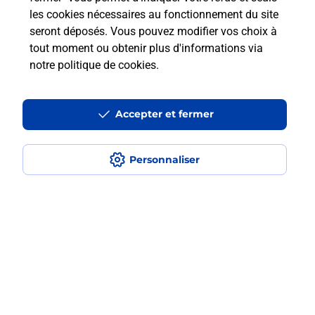
les cookies nécessaires au fonctionnement du site
seront déposés. Vous pouvez modifier vos choix à
Comment retourner un colis acheté
tout moment ou obtenir plus d'informations via
en ligne depuis votre boîte aux lettres
notre politique de cookies
.
?
Accepter et fermer
Comment envoyer un colis ou faire un
retour chez un e-commerçant sans se
déplacer ?
Personnaliser
Envoyer un petit colis au meilleur
prix ?
Localiser
Liste
Moselle
MARLY
MARLY
Envoi de colis