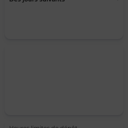
Mardi
09:45
-
12:00
Mercredi
09:45
-
12:00
Jeudi
09:45
-
12:00
Vendredi
09:45
-
12:00
Samedi
09:45
-
12:00
Dimanche
Fermé