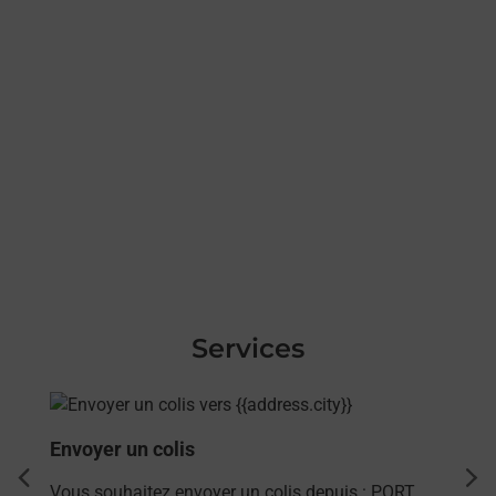
Services
En savoir plus
Envoyer un colis
dent
sui
Vous souhaitez envoyer un colis depuis : PORT