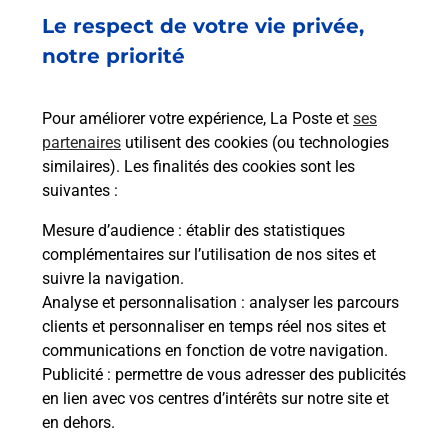
Acheter un smartphone Samsung
Le respect de votre vie privée,
Vous recherchez un smartphone pas cher proche
notre priorité
de chez vous ? Découvrez notre offre de
téléphones mobiles Samsung dans vos bureaux
Pour améliorer votre expérience, La Poste et
ses
de Poste à PORT LOUIS (56290) !
partenaires
utilisent des cookies (ou technologies
similaires). Les finalités des cookies sont les
En savoir plus
suivantes :
En savoir plus
Mesure d’audience
: établir des statistiques
complémentaires sur l’utilisation de nos sites et
Souscrire à la téléassistance
suivre la navigation.
Analyse et personnalisation
: analyser les parcours
Besoin d’un système de téléassistance à l’intérieur
clients et personnaliser en temps réel nos sites et
et/ou à l’extérieur de votre domicile ? Découvrez
communications en fonction de votre navigation.
les offres téléalarme dans votre bureau de Poste à
Publicité
: permettre de vous adresser des publicités
PORT LOUIS.
en lien avec vos centres d’intérêts sur notre site et
en dehors.
En savoir plus