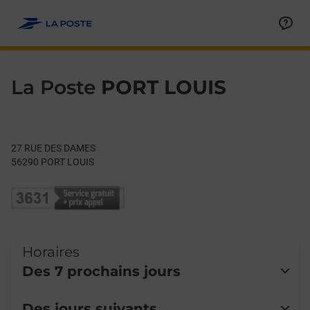
Le lien s'ouvre dans un nouvel onglet
Allez au contenu
Day of the Week
Get directions to La Poste at 27 RUE DES DAMES PORT LOUIS,
Hours
La Poste
PORT LOUIS
27 RUE DES DAMES
56290
PORT LOUIS
Horaires
Des 7 prochains jours
Lundi
09:45
-
12:00
Des jours suivants