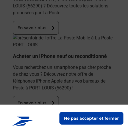
LOUIS (56290) ? Découvrez toutes les solutions
proposées par La Poste.
En savoir plus
En savoir plus
Acheter un iPhone neuf ou reconditionné
Vous recherchez un smartphone pas cher proche
de chez vous ? Découvrez notre offre de
téléphones iPhone Apple dans vos bureaux de
Poste à PORT LOUIS (56290) !
En savoir plus
En savoir plus
Ne pas accepter et fermer