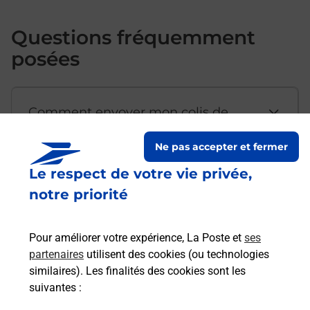
Questions fréquemment
posées
Comment envoyer mon colis de
chez moi ?
Ne pas accepter et fermer
Le respect de votre vie privée,
Est-il possible d’acheter un
notre priorité
emballage directement depuis un
bureau de Poste ?
Pour améliorer votre expérience, La Poste et
ses
partenaires
utilisent des cookies (ou technologies
Comment demander une
similaires). Les finalités des cookies sont les
modification de livraison ?
suivantes :