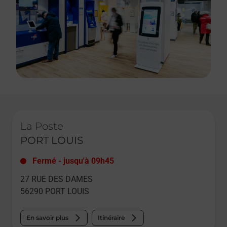
Le lien s'ouvre dans un nouvel onglet
La Poste
PORT LOUIS
Fermé
-
jusqu'à
09h45
27 RUE DES DAMES
56290
PORT LOUIS
En savoir plus
Itinéraire