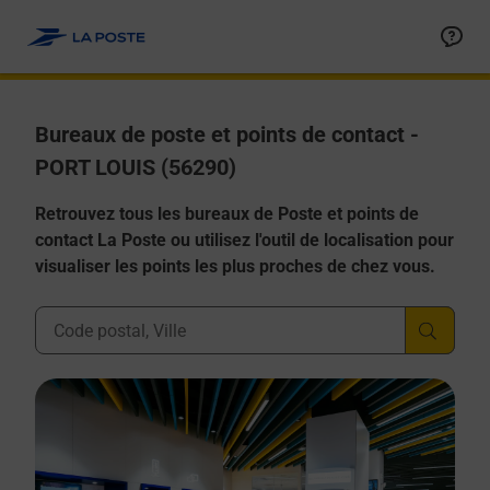
Allez au contenu
Afficher ou masquer la réponse
Afficher ou masquer la réponse
Afficher ou masquer la réponse
Afficher ou masquer la réponse
Afficher ou masquer la réponse
Bureaux de poste et points de contact -
PORT LOUIS (56290)
Retrouvez tous les bureaux de Poste et points de
contact La Poste ou utilisez l'outil de localisation pour
visualiser les points les plus proches de chez vous.
Ville, Département, Code Postal