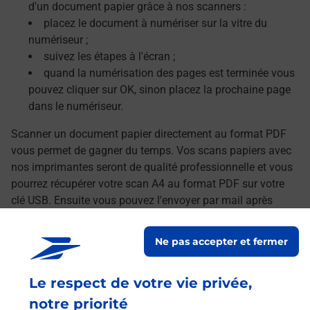
d'un document papier grâce à nos scanners :
placez le document à numériser sur la vitre du
numériseur ;
suivez les étapes à l'écran ;
quand la numérisation des pages est terminée vous
pouvez cliquer sur OK, sinon placez la prochaine page
dans le numériseur.
Scanner un document papier directement au format PDF
vous permet de gagner du temps. Vos scans papiers avec
nos imprimantes seront de qualité professionnelle et vous
pourrez récupérer votre scan A4 au format PDF sur votre
clé USB. Ensuite vous pouvez l'envoyer par mail après
avoir transféré vos documents numérisés sur votre
ordinateur.
Ne pas accepter et fermer
Le lien s'ouvre dans un nouvel onglet
Localiser les scanners à proximité
Le respect de votre vie privée,
notre priorité