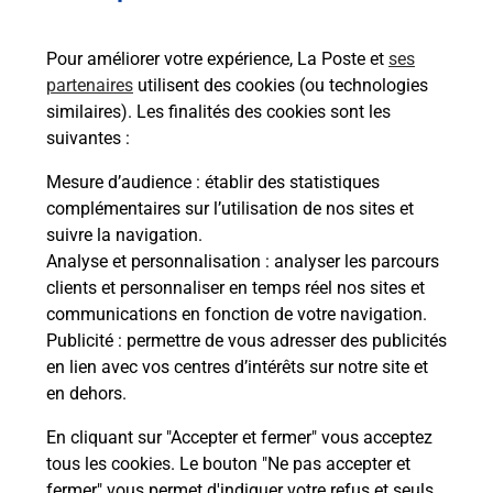
Services
Pour améliorer votre expérience, La Poste et
ses
partenaires
utilisent des cookies (ou technologies
En savoir plus
En sa
similaires). Les finalités des cookies sont les
suivantes :
à
Ache
Mesure d’audience
: établir des statistiques
dent
sui
e par
complémentaires sur l’utilisation de nos sites et
Vous
suivre la navigation.
de c
Analyse et personnalisation
: analyser les parcours
télé
clients et personnaliser en temps réel nos sites et
Post
communications en fonction de votre navigation.
Publicité
: permettre de vous adresser des publicités
En
en lien avec vos centres d’intérêts sur notre site et
Envoyer un colis
en dehors.
Vous souhaitez envoyer un colis depuis :
En cliquant sur "Accepter et fermer" vous acceptez
PLOERMEL (56800) ? Découvrez toutes les
tous les cookies. Le bouton "Ne pas accepter et
solutions proposées par La Poste.
fermer" vous permet d'indiquer votre refus et seuls