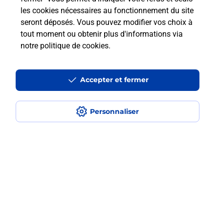
les cookies nécessaires au fonctionnement du site
En savoir plus
seront déposés. Vous pouvez modifier vos choix à
tout moment ou obtenir plus d'informations via
notre politique de cookies
.
Questions fréquemment posées
Accepter et fermer
Quel est le prix d’une numérisation ?
Personnaliser
Où faire des numérisations à
proximité ?
Comment numériser un document ?
Localiser
Liste
Morbihan
PLOERMEL
PLOERMEL