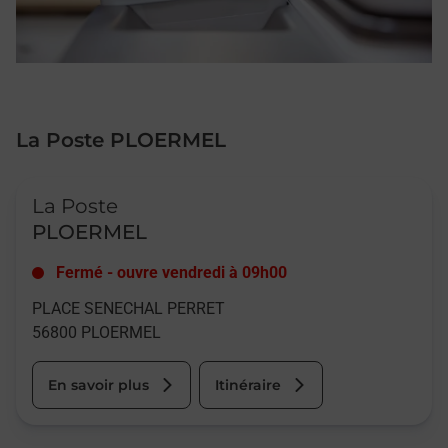
La Poste PLOERMEL
Le lien s'ouvre dans un nouvel onglet
La Poste
PLOERMEL
Fermé
-
ouvre vendredi à
09h00
PLACE SENECHAL PERRET
56800
PLOERMEL
En savoir plus
Itinéraire