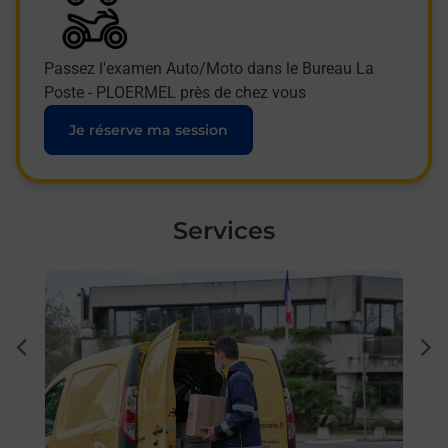
Passez l'examen Auto/Moto dans le Bureau La
Poste - PLOERMEL près de chez vous
Je réserve ma session
Services
En savoir plus
En sa
à
Ache
dent
sui
e par
Vous
de c
télé