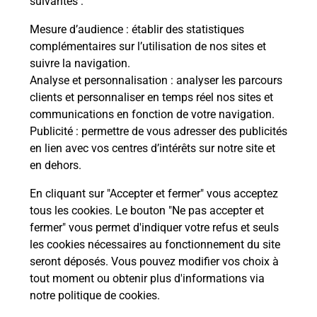
suivantes :
Combien de temps dure l'examen du
Mesure d’audience
: établir des statistiques
code de la route ?
complémentaires sur l’utilisation de nos sites et
suivre la navigation.
Comment s'inscrire au code de la
Analyse et personnalisation
: analyser les parcours
route ?
clients et personnaliser en temps réel nos sites et
communications en fonction de votre navigation.
Combien de fautes pour le code de la
Publicité
: permettre de vous adresser des publicités
route ?
en lien avec vos centres d’intérêts sur notre site et
en dehors.
En cliquant sur "Accepter et fermer" vous acceptez
tous les cookies. Le bouton "Ne pas accepter et
fermer" vous permet d'indiquer votre refus et seuls
les cookies nécessaires au fonctionnement du site
En Savoir Plus sur Ploermel
seront déposés. Vous pouvez modifier vos choix à
tout moment ou obtenir plus d'informations via
notre politique de cookies
.