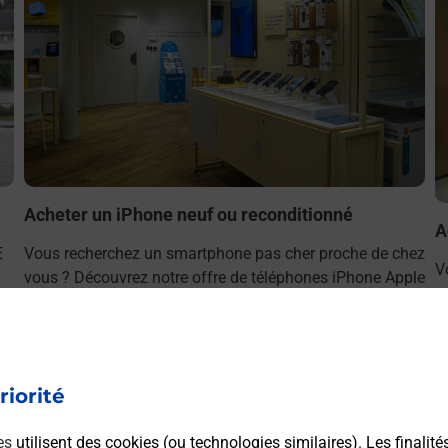
Acheter un iPhone neuf ou reconditionné
A
E
Vous recherchez un smartphone pas cher proche de chez
V
vous ? Découvrez notre offre de téléphones iPhone Apple
v
dans vos bureaux de Poste à VANDOEUVRE PARCS ET
S
CHATEAUX (54500) !
P
En savoir plus
riorité
es
utilisent des cookies (ou technologies similaires). Les finalité