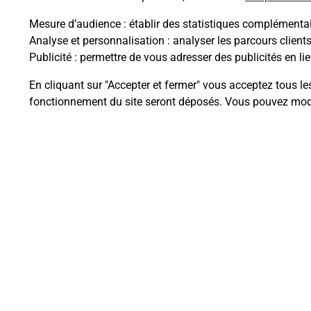
Mesure d’audience
: établir des statistiques complémentair
Analyse et personnalisation
: analyser les parcours client
Questions fréque
Publicité
: permettre de vous adresser des publicités en lie
En cliquant sur "Accepter et fermer" vous acceptez tous le
fonctionnement du site seront déposés. Vous pouvez modi
Quel est le prix d’une photocopie
Où faire des photocopies à proxi
Comment faire des photocopies 
Plan du site