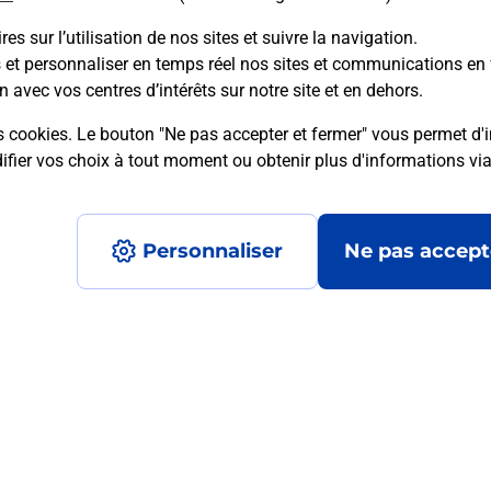
es sur l’utilisation de nos sites et suivre la navigation.
s et personnaliser en temps réel nos sites et communications en 
mment posées
n avec vos centres d’intérêts sur notre site et en dehors.
s cookies. Le bouton "Ne pas accepter et fermer" vous permet d'i
fier vos choix à tout moment ou obtenir plus d'informations vi
 ?
Personnaliser
Ne pas accept
mité ?
?
Accessibilité : partiellement conforme
Conditions contractuel