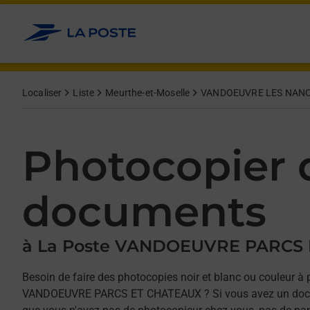
Allez au contenu
Afficher ou masquer la réponse
Afficher ou masquer la réponse
Afficher ou masquer la réponse
Localiser
Liste
Meurthe-et-Moselle
VANDOEUVRE LES NAN
Photocopier 
documents
à La Poste VANDOEUVRE PARCS
Besoin de faire des photocopies noir et blanc ou couleur à 
VANDOEUVRE PARCS ET CHATEAUX ? Si vous avez un docu