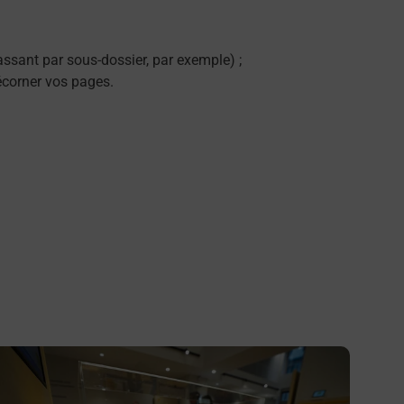
ssant par sous-dossier, par exemple) ;
décorner vos pages.
n savoir plus
En savo