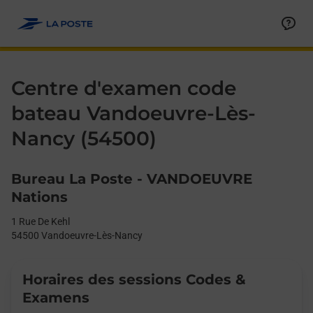
Le lien s'ouvre dans un nouvel onglet
Allez au contenu
Day of the Week
Get directions to Centre d&#39;examen code bateau at 1 Rue D
Afficher ou masquer la réponse
Afficher ou masquer la réponse
Afficher ou masquer la réponse
Afficher ou masquer la réponse
Hours
Centre d'examen code
bateau Vandoeuvre-Lès-
Nancy (54500)
Bureau La Poste - VANDOEUVRE
Nations
1 Rue De Kehl
54500
Vandoeuvre-Lès-Nancy
Horaires des sessions Codes &
Examens