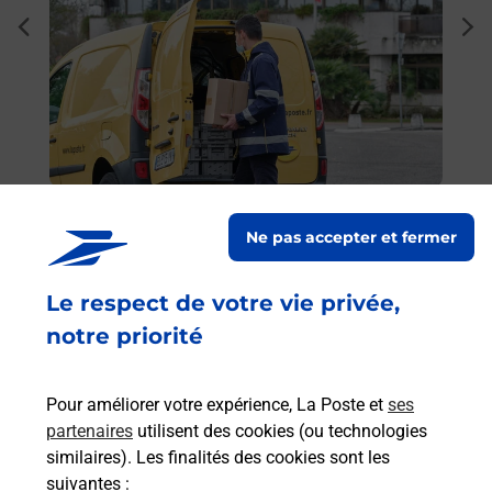
Ache
dent
sui
 auto
Vous
de c
 par
télé
Pos
(545
Envoyer un colis
En
Ne pas accepter et fermer
Vous souhaitez envoyer un colis depuis :
VANDOEUVRE PARCS ET CHATEAUX (54500) ?
Le respect de votre vie privée,
Découvrez toutes les solutions proposées par La
notre priorité
Poste.
En savoir plus
Pour améliorer votre expérience, La Poste et
ses
partenaires
utilisent des cookies (ou technologies
similaires). Les finalités des cookies sont les
suivantes :