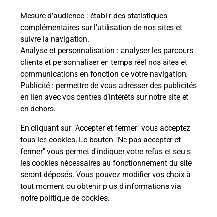
Foire aux questions
Mesure d’audience
: établir des statistiques
complémentaires sur l’utilisation de nos sites et
suivre la navigation.
Quel âge minimum faut-il pour
Analyse et personnalisation
: analyser les parcours
passer le permis bateau ?
clients et personnaliser en temps réel nos sites et
communications en fonction de votre navigation.
Publicité
: permettre de vous adresser des publicités
Combien coûte le code bateau ?
en lien avec vos centres d’intérêts sur notre site et
en dehors.
Combien de temps est valable le
code bateau ?
En cliquant sur "Accepter et fermer" vous acceptez
tous les cookies. Le bouton "Ne pas accepter et
fermer" vous permet d'indiquer votre refus et seuls
Peut-on passer le permis bateau
les cookies nécessaires au fonctionnement du site
avec le CPF ?
seront déposés. Vous pouvez modifier vos choix à
tout moment ou obtenir plus d'informations via
notre politique de cookies
.
Localiser
Liste
Meurthe-et-Moselle