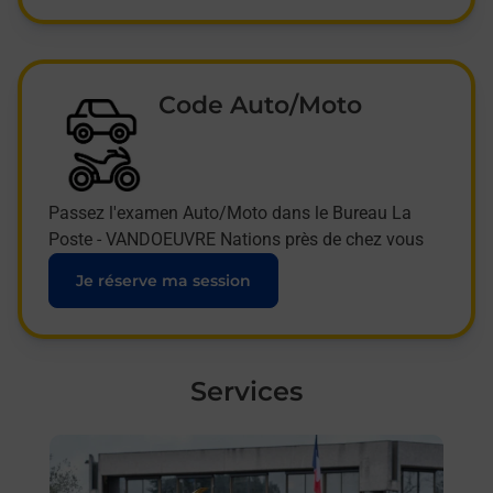
Code Auto/Moto
Passez l'examen Auto/Moto dans le Bureau La
Poste - VANDOEUVRE Nations près de chez vous
Je réserve ma session
Services
En savoir plus
En sa