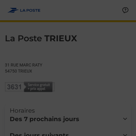
Le lien s'ouvre dans un nouvel onglet
Allez au contenu
Day of the Week
Get directions to La Poste at 31 RUE MARC RATY TRIEUX,
Hours
La Poste
TRIEUX
31 RUE MARC RATY
54750
TRIEUX
Horaires
Des 7 prochains jours
Lundi
Fermé
Des jours suivants