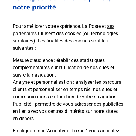
Vous recherchez un smartphone pas cher proche
notre priorité
de chez vous ? Découvrez notre offre de
téléphones mobiles Samsung dans vos bureaux
Pour améliorer votre expérience, La Poste et
ses
de Poste à TRIEUX (54750) !
partenaires
utilisent des cookies (ou technologies
similaires). Les finalités des cookies sont les
En savoir plus
suivantes :
En savoir plus
Mesure d’audience
: établir des statistiques
complémentaires sur l’utilisation de nos sites et
Souscrire à la téléassistance
suivre la navigation.
Analyse et personnalisation
: analyser les parcours
Besoin d’un système de téléassistance à l’intérieur
clients et personnaliser en temps réel nos sites et
et/ou à l’extérieur de votre domicile ? Découvrez
communications en fonction de votre navigation.
les offres téléalarme dans votre bureau de Poste à
Publicité
: permettre de vous adresser des publicités
TRIEUX.
en lien avec vos centres d’intérêts sur notre site et
en dehors.
En savoir plus
En cliquant sur "Accepter et fermer" vous acceptez