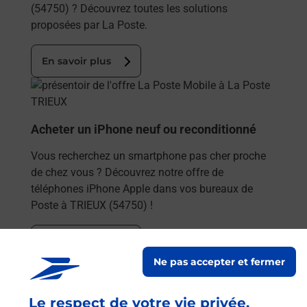
(54750) ? Découvrez toutes les solutions
proposées par La Poste.
En savoir plus
En savoir plus
Acheter un iPhone neuf ou reconditionné
Vous recherchez un smartphone pas cher proche
de chez vous ? Découvrez notre offre de
téléphones iPhone Apple dans vos bureaux de
Poste à TRIEUX (54750) !
En savoir plus
Ne pas accepter et fermer
En savoir plus
Acheter un smartphone Samsung
Le respect de votre vie privée,