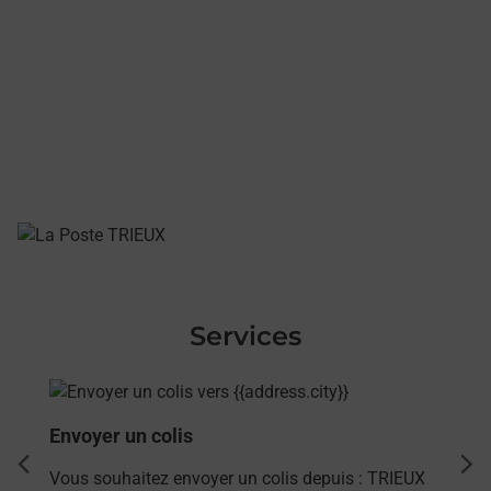
Services
En savoir plus
Envoyer un colis
dent
sui
Vous souhaitez envoyer un colis depuis : TRIEUX