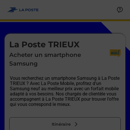
Le lien s'ouvre dans un nouvel onglet
Allez au contenu
Afficher ou masquer la réponse
Afficher ou masquer la réponse
Afficher ou masquer la réponse
Afficher ou masquer la réponse
Afficher ou masquer la réponse
Afficher ou masquer la réponse
Le lien s'ouvre dans un nouvel onglet
La Poste TRIEUX
Acheter un smartphone
Samsung
Vous recherchez un smartphone Samsung à
La Poste
TRIEUX
? Avec La Poste Mobile, profitez d’un
Samsung neuf au meilleur prix avec un forfait mobile
adapté à vos besoins. Nos chargés de clientèle vous
accompagnent à
La Poste TRIEUX
pour trouver l’offre
qui vous correspond le mieux.
Itinéraire