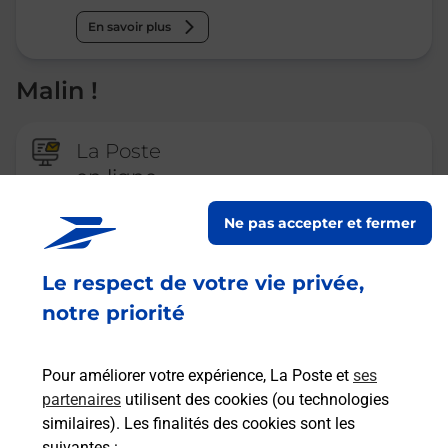
En savoir plus
Malin !
La Poste
en ligne
Ouvert 24h/24
Ne pas accepter et fermer
En savoir plus
Le respect de votre vie privée,
notre priorité
Recherchez un autre point de contact
Pour améliorer votre expérience, La Poste et
ses
partenaires
utilisent des cookies (ou technologies
similaires). Les finalités des cookies sont les
Questions fréquemment posées
suivantes :