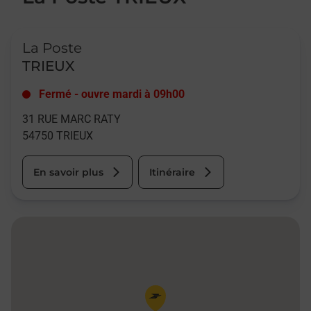
Le lien s'ouvre dans un nouvel onglet
La Poste
TRIEUX
Fermé
-
ouvre mardi à
09h00
31 RUE MARC RATY
54750
TRIEUX
En savoir plus
Itinéraire
Pin de la carte