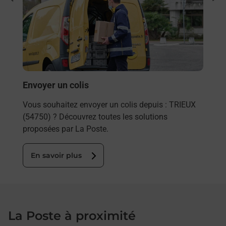
rieur
Vous
ez
de c
ste à
télé
Post
En
Envoyer un colis
Vous souhaitez envoyer un colis depuis : TRIEUX
(54750) ? Découvrez toutes les solutions
proposées par La Poste.
En savoir plus
La Poste à proximité