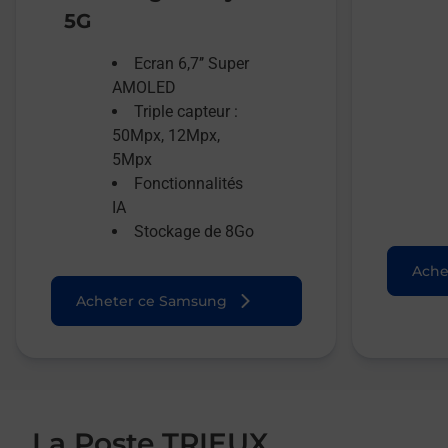
5G
Ecran 6,7’’ Super
AMOLED
Triple capteur :
50Mpx, 12Mpx,
5Mpx
Fonctionnalités
IA
Stockage de 8Go
Ache
Acheter ce Samsung
La Poste TRIEUX