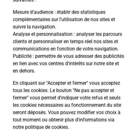
Mesure d’audience
: établir des statistiques
complémentaires sur l’utilisation de nos sites et
Quel réseau utilise La Poste Mobile ?
suivre la navigation.
Analyse et personnalisation
: analyser les parcours
clients et personnaliser en temps réel nos sites et
Est-ce que je peux garder mon
communications en fonction de votre navigation.
numéro de mobile gratuitement ?
Publicité
: permettre de vous adresser des publicités
en lien avec vos centres d’intérêts sur notre site et
Est-ce que je peux bénéficier de la 5G
en dehors.
avec La Poste Mobile ?
En cliquant sur "Accepter et fermer" vous acceptez
tous les cookies. Le bouton "Ne pas accepter et
Est-ce que je peux utiliser mon forfait
à l’étranger avec La Poste Mobile ?
fermer" vous permet d'indiquer votre refus et seuls
les cookies nécessaires au fonctionnement du site
seront déposés. Vous pouvez modifier vos choix à
Est-ce que je peux payer mon
tout moment ou obtenir plus d'informations via
smartphone Samsung en plusieurs
notre politique de cookies
.
fois avec La Poste Mobile ?