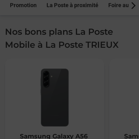
Promotion
La Poste à proximité
Foire aux q
Next
Nos bons plans La Poste
Mobile à La Poste TRIEUX
Samsung Galaxy A56
Sams