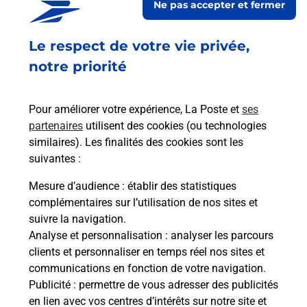
Ne pas accepter et fermer
Ouvert
-
jusqu'à
23h59
Le respect de votre vie privée,
94 RUE DU COMMERCE
54240
JOEUF
notre priorité
En savoir plus
Pour améliorer votre expérience, La Poste et
ses
partenaires
utilisent des cookies (ou technologies
Malin !
similaires). Les finalités des cookies sont les
suivantes :
La Poste
Mesure d’audience
: établir des statistiques
en ligne
complémentaires sur l’utilisation de nos sites et
suivre la navigation.
Ouvert 24h/24
Analyse et personnalisation
: analyser les parcours
clients et personnaliser en temps réel nos sites et
En savoir plus
communications en fonction de votre navigation.
Publicité
: permettre de vous adresser des publicités
en lien avec vos centres d’intérêts sur notre site et