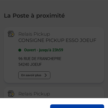
La Poste à proximité
Relais Pickup
CONSIGNE PICKUP ESSO JOEUF
Ouvert
-
jusqu'à
23h59
96 RUE DE FRANCHEPRE
54240
JOEUF
En savoir plus
Relais Pickup
CONSIGNE PICKUP ZOTHEQUE
JOEUF