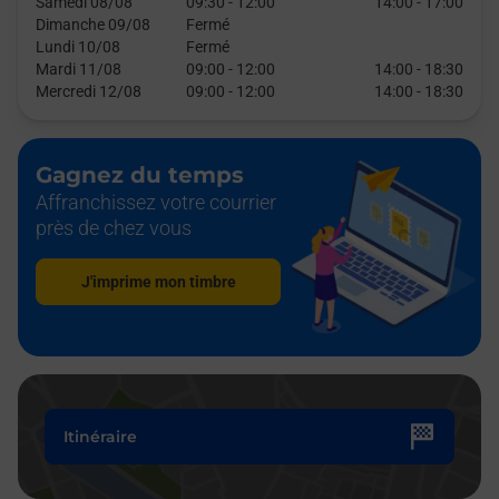
Samedi 08/08
09:30
-
12:00
14:00
-
17:00
Dimanche 09/08
Fermé
Lundi 10/08
Fermé
Mardi 11/08
09:00
-
12:00
14:00
-
18:30
Mercredi 12/08
09:00
-
12:00
14:00
-
18:30
Gagnez du temps
Affranchissez votre courrier
près de chez vous
J'imprime mon timbre
Itinéraire