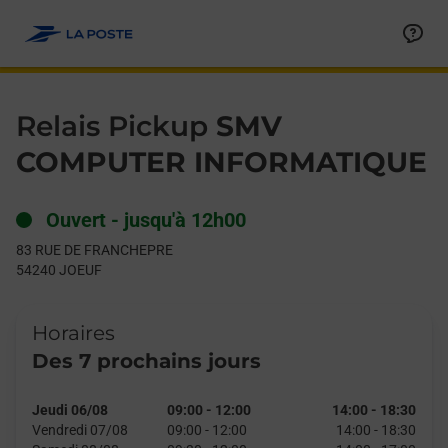
Le lien s'ouvre dans un nouvel onglet
Allez au contenu
Day of the Week
Get directions to Relais Pickup at 83 RUE DE FRANCHEPRE JOE
Hours
Relais Pickup
SMV
COMPUTER INFORMATIQUE
Ouvert
-
jusqu'à
12h00
83 RUE DE FRANCHEPRE
54240
JOEUF
Horaires
Des 7 prochains jours
Jeudi 06/08
09:00
-
12:00
14:00
-
18:30
Vendredi 07/08
09:00
-
12:00
14:00
-
18:30