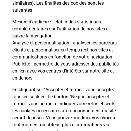
Comment demander une
similaires). Les finalités des cookies sont les
modification de livraison ?
suivantes :
Mesure d’audience
: établir des statistiques
complémentaires sur l’utilisation de nos sites et
Comment La Poste participe-t-elle
suivre la navigation.
à votre sécurité au quotidien ?
Analyse et personnalisation
: analyser les parcours
clients et personnaliser en temps réel nos sites et
communications en fonction de votre navigation.
Puis-je passer mon code de la route
Publicité
: permettre de vous adresser des publicités
avec La Poste et sous quelles
en lien avec vos centres d’intérêts sur notre site et
conditions ?
en dehors.
En cliquant sur "Accepter et fermer" vous acceptez
tous les cookies. Le bouton "Ne pas accepter et
fermer" vous permet d'indiquer votre refus et seuls
Localiser
Liste
Meurthe-et-Moselle
Jœuf
les cookies nécessaires au fonctionnement du site
seront déposés. Vous pouvez modifier vos choix à
tout moment ou obtenir plus d'informations via