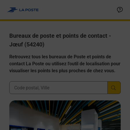
Allez au contenu
Afficher ou masquer la réponse
Afficher ou masquer la réponse
Afficher ou masquer la réponse
Afficher ou masquer la réponse
Afficher ou masquer la réponse
Bureaux de poste et points de contact -
Jœuf (54240)
Retrouvez tous les bureaux de Poste et points de
contact La Poste ou utilisez l'outil de localisation pour
visualiser les points les plus proches de chez vous.
Ville, Département, Code Postal