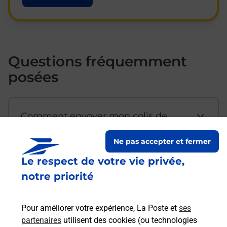
Questions fréquemment
posées
Comment envoyer mon colis de
chez moi ?
Ne pas accepter et fermer
Le respect de votre vie privée,
Est-il possible d’acheter un
notre priorité
emballage directement depuis un
bureau de Poste ?
Pour améliorer votre expérience, La Poste et
ses
partenaires
utilisent des cookies (ou technologies