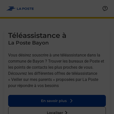
Allez au contenu
Afficher ou masquer la réponse
Afficher ou masquer la réponse
Afficher ou masquer la réponse
Téléassistance à
La Poste Bayon
Vous désirez souscrire à une téléassistance dans la
commune de Bayon ? Trouver les bureaux de Poste et
les points de contacts les plus proches de vous.
Découvrez les différentes offres de téléassistance
« Veiller sur mes parents » proposées par La Poste
pour répondre à vos besoins
En savoir plus
Localiser