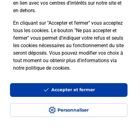
en lien avec vos centres d’intérêts sur notre site et
téléassistance classique ?
en dehors.
En cliquant sur "Accepter et fermer" vous acceptez
tous les cookies. Le bouton "Ne pas accepter et
Localiser
Liste
Liste - téléassistance
fermer" vous permet d'indiquer votre refus et seuls
Meurthe-et-Moselle - téléassistance
Bayon - téléassistance
les cookies nécessaires au fonctionnement du site
seront déposés. Vous pouvez modifier vos choix à
tout moment ou obtenir plus d'informations via
notre politique de cookies
.
Plan du site
Accessibilité : partiellement conforme
Accepter et fermer
Conditions contractuelles
Personnaliser
Mentions légales
Données personnelles et cookies