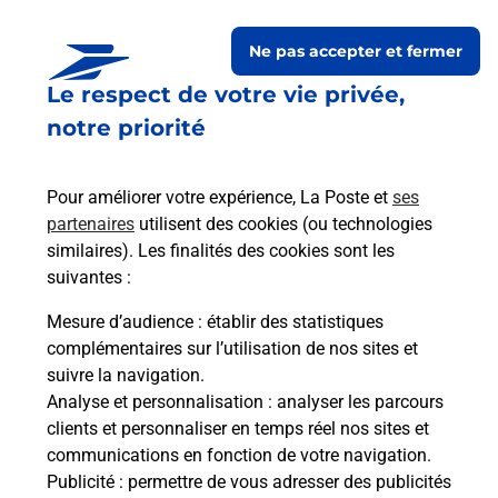
Ne pas accepter et fermer
Le respect de votre vie privée,
Questions fréquemment
notre priorité
posées
Pour améliorer votre expérience, La Poste et
ses
partenaires
utilisent des cookies (ou technologies
La téléassistance classique avec
similaires). Les finalités des cookies sont les
médaillon d’alarme qu’est ce que
suivantes :
c’est ?
Mesure d’audience
: établir des statistiques
complémentaires sur l’utilisation de nos sites et
Comment fonctionne la
suivre la navigation.
téléassistance classique ?
Analyse et personnalisation
: analyser les parcours
clients et personnaliser en temps réel nos sites et
communications en fonction de votre navigation.
Publicité
: permettre de vous adresser des publicités
Comment est installée la