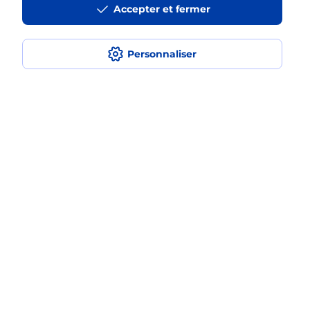
Accepter et fermer
médaillon d’alarme qu’est ce que
c’est ?
Personnaliser
Comment fonctionne la
téléassistance classique ?
Comment est installée la
téléassistance classique ?
Localiser
Liste
Meurthe-et-Moselle
BAYON
BAYON
Teleassistance
Plan du site