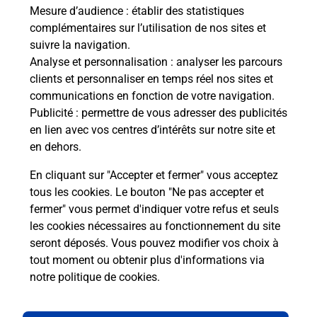
ux
de c
Mesure d’audience
: établir des statistiques
télé
complémentaires sur l’utilisation de nos sites et
Post
suivre la navigation.
Analyse et personnalisation
: analyser les parcours
En
clients et personnaliser en temps réel nos sites et
Envoyer un colis
communications en fonction de votre navigation.
Publicité
: permettre de vous adresser des publicités
Vous souhaitez envoyer un colis depuis : BAYON
en lien avec vos centres d’intérêts sur notre site et
(54290) ? Découvrez toutes les solutions
en dehors.
proposées par La Poste.
En cliquant sur "Accepter et fermer" vous acceptez
En savoir plus
tous les cookies. Le bouton "Ne pas accepter et
fermer" vous permet d'indiquer votre refus et seuls
les cookies nécessaires au fonctionnement du site
seront déposés. Vous pouvez modifier vos choix à
Questions fréquemment posées
tout moment ou obtenir plus d'informations via
notre politique de cookies
.
La téléassistance classique avec