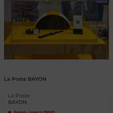
La Poste BAYON
Le lien s'ouvre dans un nouvel onglet
La Poste
BAYON
Fermé
-
jusqu'à
09h00