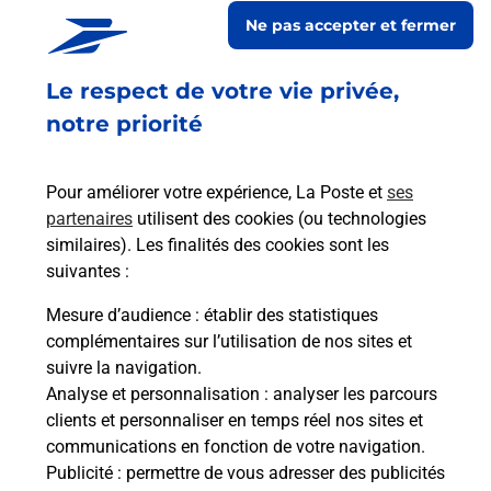
Ne pas accepter et fermer
Le lien s'ouvre dans un nouvel onglet
En savoir plus
Le respect de votre vie privée,
notre priorité
Services
Pour améliorer votre expérience, La Poste et
ses
partenaires
utilisent des cookies (ou technologies
En savoir plus
En sa
similaires). Les finalités des cookies sont les
suivantes :
à
Ach
Mesure d’audience
: établir des statistiques
dent
sui
e par
complémentaires sur l’utilisation de nos sites et
Vous
suivre la navigation.
de c
Analyse et personnalisation
: analyser les parcours
télé
clients et personnaliser en temps réel nos sites et
de P
communications en fonction de votre navigation.
Publicité
: permettre de vous adresser des publicités