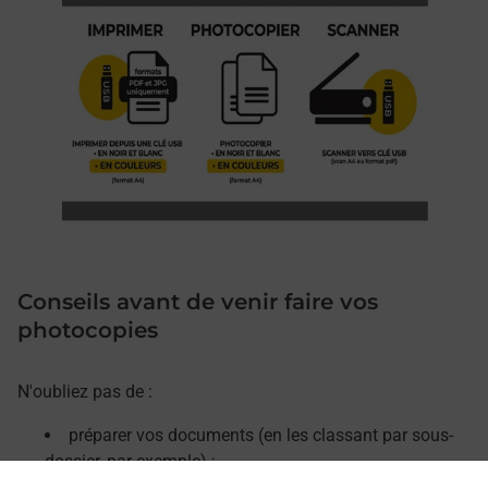
Conseils avant de venir faire vos
photocopies
N'oubliez pas de :
préparer vos documents (en les classant par sous-
dossier, par exemple) ;
retirer les agrafes, trombones et décorner vos pages.