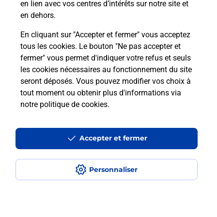
En
en lien avec vos centres d’intérêts sur notre site et
Acheter un iPhone neuf ou reconditionné
en dehors.
Vous recherchez un smartphone pas cher proche
En cliquant sur "Accepter et fermer" vous acceptez
de chez vous ? Découvrez notre offre de
tous les cookies. Le bouton "Ne pas accepter et
téléphones iPhone Apple dans vos bureaux de
fermer" vous permet d'indiquer votre refus et seuls
Poste à MAYENNE (53100) !
les cookies nécessaires au fonctionnement du site
seront déposés. Vous pouvez modifier vos choix à
En savoir plus
tout moment ou obtenir plus d'informations via
notre politique de cookies
.
Questions fréquemment posées
Accepter et fermer
Personnaliser
Quel est le prix d’une photocopie ?
Où faire des photocopies à proximité
?