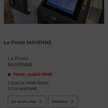
La Poste MAYENNE
Le lien s'ouvre dans un nouvel onglet
La Poste
MAYENNE
Fermé
-
jusqu'à
09h00
9 QUAI DE WAIBLINGEN
53100
MAYENNE
En savoir plus
Itinéraire