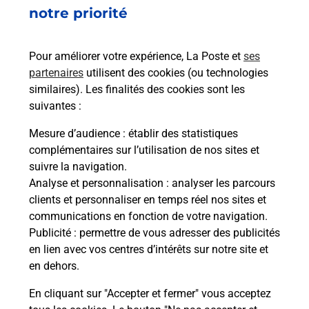
notre priorité
En
Envoyer un colis
Vous souhaitez envoyer un colis depuis :
Pour améliorer votre expérience, La Poste et
ses
CHATEAU GONTIER (53200) ? Découvrez toutes
partenaires
utilisent des cookies (ou technologies
les solutions proposées par La Poste.
similaires). Les finalités des cookies sont les
suivantes :
En savoir plus
Mesure d’audience
: établir des statistiques
complémentaires sur l’utilisation de nos sites et
suivre la navigation.
Analyse et personnalisation
: analyser les parcours
Questions fréquemment posées
clients et personnaliser en temps réel nos sites et
communications en fonction de votre navigation.
Publicité
: permettre de vous adresser des publicités
en lien avec vos centres d’intérêts sur notre site et
Quel est le prix d’une photocopie ?
en dehors.
Où faire des photocopies à proximité
En cliquant sur "Accepter et fermer" vous acceptez
?