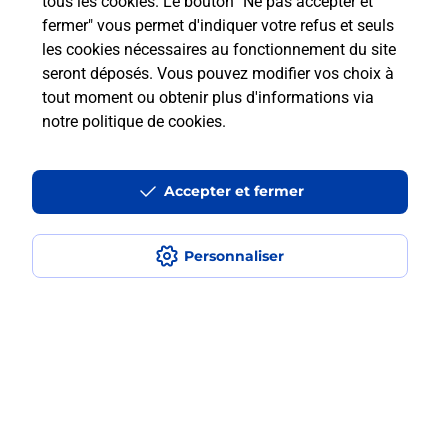
tous les cookies. Le bouton "Ne pas accepter et
fermer" vous permet d'indiquer votre refus et seuls
les cookies nécessaires au fonctionnement du site
Comment faire des photocopies ?
seront déposés. Vous pouvez modifier vos choix à
tout moment ou obtenir plus d'informations via
notre politique de cookies
.
Localiser
Liste
Mayenne
CHATEAU GONTIER SUR MAYENNE
CHATEAU GONTIER
Photocopier
Accepter et fermer
Personnaliser
Plan du site
Accessibilité : partiellement conforme
Conditions contractuelles
Mentions légales