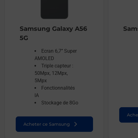
Samsung Galaxy A56
Sams
5G
Ecran 6,7’’ Super
AMOLED
Triple capteur :
50Mpx, 12Mpx,
5Mpx
Fonctionnalités
IA
Stockage de 8Go
Ache
Acheter ce Samsung