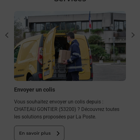
En savoir plus
En sa
à
Ache
dent
sui
Vous
de c
télé
Post
En
Envoyer un colis
Vous souhaitez envoyer un colis depuis :
CHATEAU GONTIER (53200) ? Découvrez toutes
les solutions proposées par La Poste.
En savoir plus