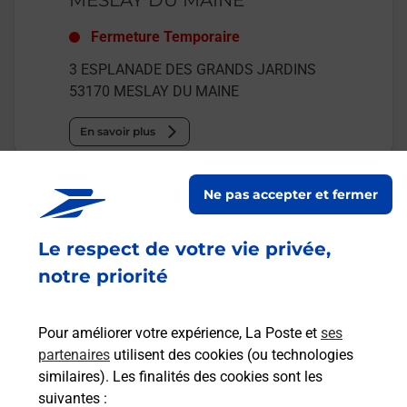
Fermeture Temporaire
3 ESPLANADE DES GRANDS JARDINS
53170
MESLAY DU MAINE
En savoir plus
Malin !
Ne pas accepter et fermer
La Poste
Le respect de votre vie privée,
en ligne
notre priorité
Ouvert 24h/24
Pour améliorer votre expérience, La Poste et
ses
En savoir plus
partenaires
utilisent des cookies (ou technologies
similaires). Les finalités des cookies sont les
suivantes :