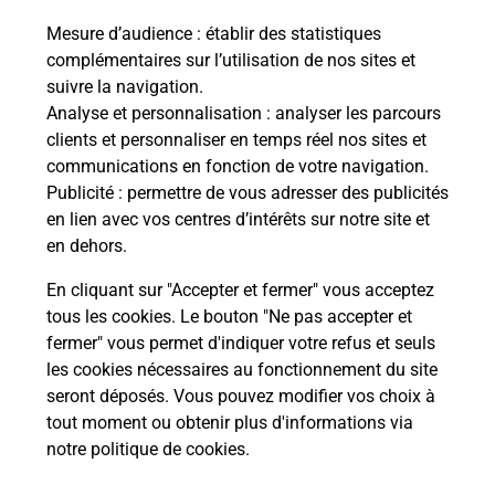
Recherchez un autre point de contact
Mesure d’audience
: établir des statistiques
complémentaires sur l’utilisation de nos sites et
suivre la navigation.
Analyse et personnalisation
: analyser les parcours
Questions fréquemment posées
clients et personnaliser en temps réel nos sites et
communications en fonction de votre navigation.
Publicité
: permettre de vous adresser des publicités
en lien avec vos centres d’intérêts sur notre site et
Quel réseau utilise La Poste Mobile ?
en dehors.
Est-ce que je peux garder mon
En cliquant sur "Accepter et fermer" vous acceptez
numéro de mobile gratuitement ?
tous les cookies. Le bouton "Ne pas accepter et
fermer" vous permet d'indiquer votre refus et seuls
les cookies nécessaires au fonctionnement du site
Est-ce que je peux bénéficier de la 5G
avec La Poste Mobile ?
seront déposés. Vous pouvez modifier vos choix à
tout moment ou obtenir plus d'informations via
notre politique de cookies
.
Est-ce que je peux utiliser mon forfait
à l’étranger avec La Poste Mobile ?