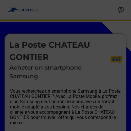
Le lien s'ouvre dans un nouvel onglet
Allez au contenu
Afficher ou masquer la réponse
Afficher ou masquer la réponse
Afficher ou masquer la réponse
Afficher ou masquer la réponse
Afficher ou masquer la réponse
Afficher ou masquer la réponse
Le lien s'ouvre dans un nouvel onglet
La Poste CHATEAU
GONTIER
Acheter un smartphone
Samsung
Vous recherchez un smartphone Samsung à
La Poste
CHATEAU GONTIER
? Avec La Poste Mobile, profitez
d’un Samsung neuf au meilleur prix avec un forfait
mobile adapté à vos besoins. Nos chargés de
clientèle vous accompagnent à
La Poste CHATEAU
GONTIER
pour trouver l’offre qui vous correspond le
mieux.