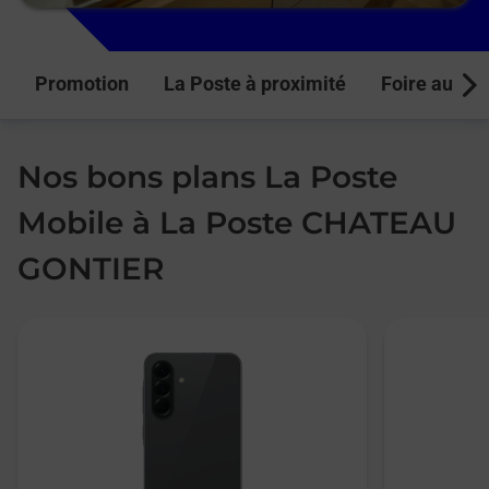
Promotion
La Poste à proximité
Foire aux q
Next
Nos bons plans La Poste
Mobile à La Poste CHATEAU
GONTIER