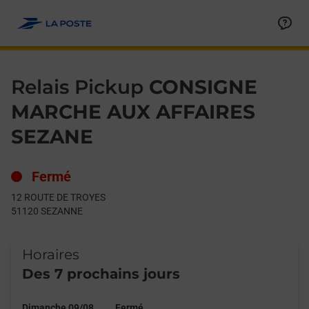
Le lien s'ouvre dans un nouvel onglet
Allez au contenu
Day of the Week
Get directions to Relais Pickup at 12 ROUTE DE TROYES SEZA
Hours
Relais Pickup
CONSIGNE
MARCHE AUX AFFAIRES
SEZANE
Fermé
12 ROUTE DE TROYES
51120
SEZANNE
Horaires
Des 7 prochains jours
Dimanche 09/08
Fermé