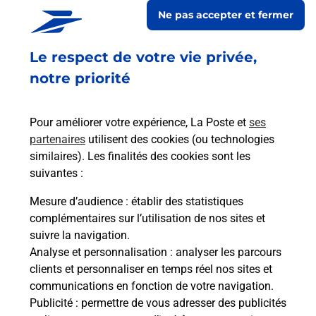
LECLERC OCCASION
Ne pas accepter et fermer
Fermé
-
ouvre lundi à
08h30
Le respect de votre vie privée,
ROUTE DE TROYES
51120
SEZANNE
notre priorité
En savoir plus
Pour améliorer votre expérience, La Poste et
ses
partenaires
utilisent des cookies (ou technologies
Malin !
similaires). Les finalités des cookies sont les
suivantes :
La Poste
Mesure d’audience
: établir des statistiques
en ligne
complémentaires sur l’utilisation de nos sites et
suivre la navigation.
Ouvert 24h/24
Analyse et personnalisation
: analyser les parcours
clients et personnaliser en temps réel nos sites et
En savoir plus
communications en fonction de votre navigation.
Publicité
: permettre de vous adresser des publicités