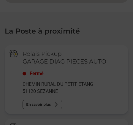
La Poste à proximité
Relais Pickup
GARAGE DIAG PIECES AUTO
Fermé
CHEMIN RURAL DU PETIT ETANG
51120
SEZANNE
En savoir plus
Relais Pickup