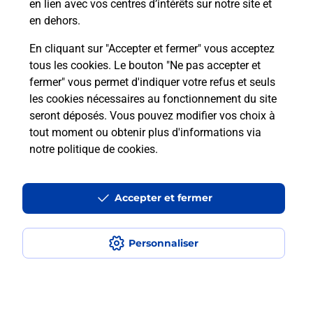
en lien avec vos centres d’intérêts sur notre site et
Recherchez un autre point de contact
en dehors.
En cliquant sur "Accepter et fermer" vous acceptez
tous les cookies. Le bouton "Ne pas accepter et
Localiser
Liste
Marne
SEZANNE
fermer" vous permet d'indiquer votre refus et seuls
CONSIGNE MARCHE AUX AFFAIRES SEZANE
les cookies nécessaires au fonctionnement du site
seront déposés. Vous pouvez modifier vos choix à
tout moment ou obtenir plus d'informations via
notre politique de cookies
.
Plan du site
Accessibilité : partiellement conforme
Accepter et fermer
Conditions contractuelles
Personnaliser
Mentions légales
Données personnelles et cookies