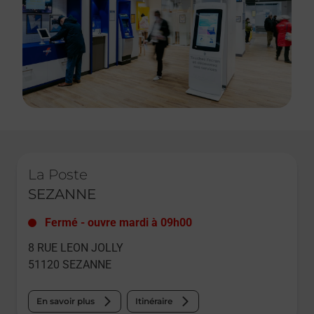
Le lien s'ouvre dans un nouvel onglet
La Poste
SEZANNE
Fermé
-
ouvre mardi à
09h00
8 RUE LEON JOLLY
51120
SEZANNE
En savoir plus
Itinéraire