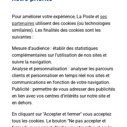
emballage directement depuis un
bureau de Poste ?
Pour améliorer votre expérience, La Poste et
ses
partenaires
utilisent des cookies (ou technologies
Comment demander une
similaires). Les finalités des cookies sont les
modification de livraison ?
suivantes :
Mesure d’audience
: établir des statistiques
complémentaires sur l’utilisation de nos sites et
Comment La Poste participe-t-elle
suivre la navigation.
à votre sécurité au quotidien ?
Analyse et personnalisation
: analyser les parcours
clients et personnaliser en temps réel nos sites et
communications en fonction de votre navigation.
Puis-je passer mon code de la route
Publicité
: permettre de vous adresser des publicités
avec La Poste et sous quelles
en lien avec vos centres d’intérêts sur notre site et
conditions ?
en dehors.
En cliquant sur "Accepter et fermer" vous acceptez
tous les cookies. Le bouton "Ne pas accepter et