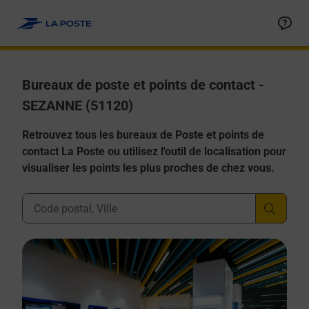
Allez au contenu
Afficher ou masquer la réponse
Afficher ou masquer la réponse
Afficher ou masquer la réponse
Afficher ou masquer la réponse
Afficher ou masquer la réponse
Bureaux de poste et points de contact -
SEZANNE (51120)
Retrouvez tous les bureaux de Poste et points de
contact La Poste ou utilisez l'outil de localisation pour
visualiser les points les plus proches de chez vous.
Ville, Département, Code Postal