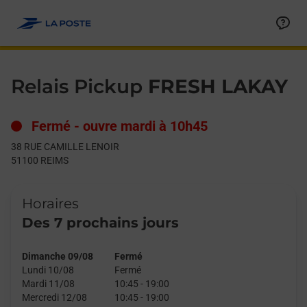
Le lien s'ouvre dans un nouvel onglet
Allez au contenu
Day of the Week
Get directions to Relais Pickup at 38 RUE CAMILLE LENOIR REI
Hours
Relais Pickup
FRESH LAKAY
Fermé
-
ouvre mardi à
10h45
38 RUE CAMILLE LENOIR
51100
REIMS
Horaires
Des 7 prochains jours
Dimanche 09/08
Fermé
Lundi 10/08
Fermé
Mardi 11/08
10:45
-
19:00
Mercredi 12/08
10:45
-
19:00