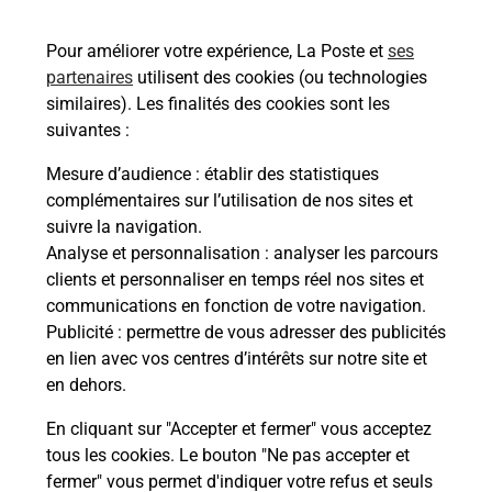
51100
REIMS
Pour améliorer votre expérience, La Poste et
ses
En savoir plus
partenaires
utilisent des cookies (ou technologies
similaires). Les finalités des cookies sont les
Malin !
suivantes :
Mesure d’audience
: établir des statistiques
La Poste
complémentaires sur l’utilisation de nos sites et
en ligne
suivre la navigation.
Analyse et personnalisation
: analyser les parcours
Ouvert 24h/24
clients et personnaliser en temps réel nos sites et
communications en fonction de votre navigation.
En savoir plus
Publicité
: permettre de vous adresser des publicités
en lien avec vos centres d’intérêts sur notre site et
en dehors.
Recherchez un autre point de contact
En cliquant sur "Accepter et fermer" vous acceptez
tous les cookies. Le bouton "Ne pas accepter et
fermer" vous permet d'indiquer votre refus et seuls