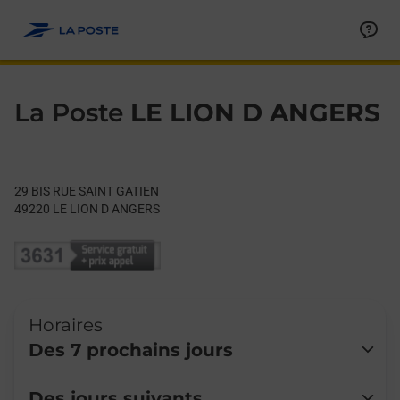
Le lien s'ouvre dans un nouvel onglet
Allez au contenu
Day of the Week
Get directions to La Poste at 29 BIS RUE SAINT GATIEN LE LI
Hours
La Poste
LE LION D ANGERS
29 BIS RUE SAINT GATIEN
49220
LE LION D ANGERS
Horaires
Des 7 prochains jours
Lundi
Fermé
Des jours suivants