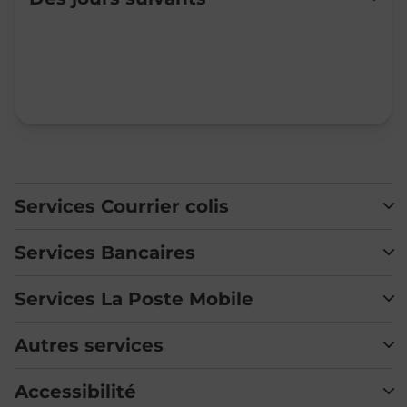
Mardi
14:00
-
17:30
Mercredi
Fermé
Jeudi
Fermé
Vendredi
14:00
-
17:30
Samedi
09:00
-
12:00
Dimanche
Fermé
Services Courrier colis
Services Bancaires
Services La Poste Mobile
Autres services
Accessibilité