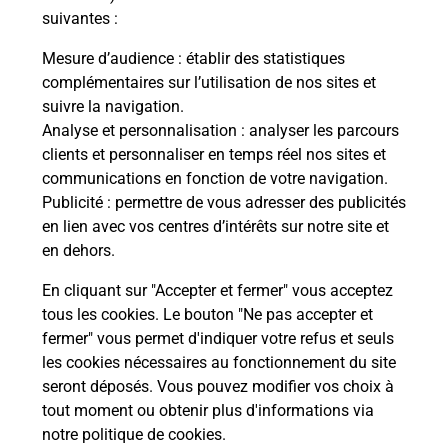
En savoir plus
suivantes :
Mesure d’audience
: établir des statistiques
Souscrire à la téléassistance
complémentaires sur l’utilisation de nos sites et
suivre la navigation.
Besoin d’un système de téléassistance à l’intérieur
Analyse et personnalisation
: analyser les parcours
et/ou à l’extérieur de votre domicile ? Découvrez
clients et personnaliser en temps réel nos sites et
les offres téléalarme dans votre bureau de Poste à
communications en fonction de votre navigation.
LE LION D ANGERS.
Publicité
: permettre de vous adresser des publicités
en lien avec vos centres d’intérêts sur notre site et
En savoir plus
en dehors.
En cliquant sur "Accepter et fermer" vous acceptez
tous les cookies. Le bouton "Ne pas accepter et
Localiser
Liste
Maine-et-Loire
LE LION D ANGERS
fermer" vous permet d'indiquer votre refus et seuls
LE LION D ANGERS
les cookies nécessaires au fonctionnement du site
seront déposés. Vous pouvez modifier vos choix à
tout moment ou obtenir plus d'informations via
notre politique de cookies
.