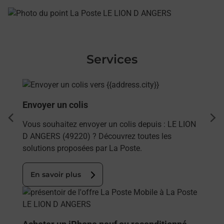
Services
En savoir plus
Envoyer un colis
dent
sui
Vous souhaitez envoyer un colis depuis : LE LION
D ANGERS (49220) ? Découvrez toutes les
solutions proposées par La Poste.
En savoir plus
En savoir plus