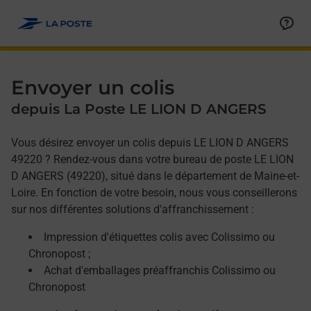
Allez au contenu
Afficher ou masquer la réponse
Afficher ou masquer la réponse
Afficher ou masquer la réponse
Envoyer un colis
depuis La Poste LE LION D ANGERS
Vous désirez envoyer un colis depuis LE LION D ANGERS
49220 ? Rendez-vous dans votre bureau de poste LE LION
D ANGERS (49220), situé dans le département de Maine-et-
Loire. En fonction de votre besoin, nous vous conseillerons
sur nos différentes solutions d'affranchissement :
Impression d'étiquettes colis avec Colissimo ou
Chronopost ;
Achat d'emballages préaffranchis Colissimo ou
Chronopost