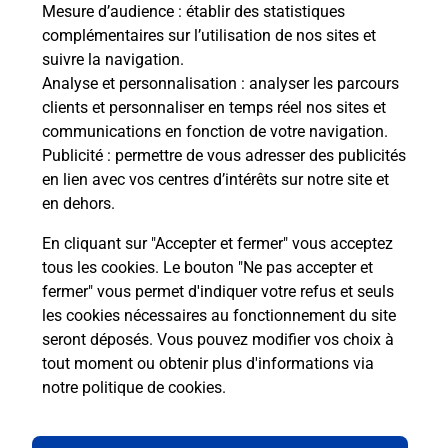
Mesure d’audience
: établir des statistiques
complémentaires sur l’utilisation de nos sites et
Questions fréquemment posées
suivre la navigation.
Analyse et personnalisation
: analyser les parcours
clients et personnaliser en temps réel nos sites et
communications en fonction de votre navigation.
Comment retourner un colis acheté
Publicité
: permettre de vous adresser des publicités
en ligne depuis votre boîte aux lettres
en lien avec vos centres d’intérêts sur notre site et
?
en dehors.
Comment envoyer un colis ou faire un
En cliquant sur "Accepter et fermer" vous acceptez
retour chez un e-commerçant sans se
tous les cookies. Le bouton "Ne pas accepter et
déplacer ?
fermer" vous permet d'indiquer votre refus et seuls
les cookies nécessaires au fonctionnement du site
seront déposés. Vous pouvez modifier vos choix à
Envoyer un petit colis au meilleur
tout moment ou obtenir plus d'informations via
prix ?
notre politique de cookies
.