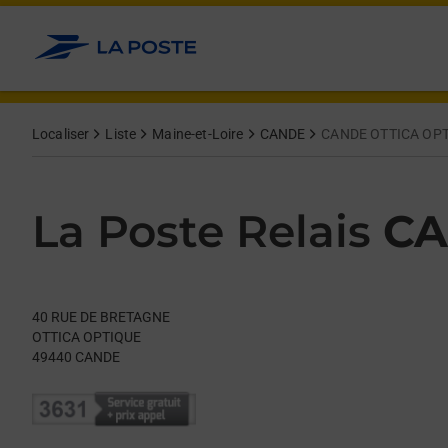
Le lien s'ouvre dans un nouvel onglet
Allez au contenu
Day of the Week
Get directions to La Poste Relais at 40 RUE DE BRETAGNE CAN
Hours
Localiser
Liste
Maine-et-Loire
CANDE
CANDE OTTICA OP
La Poste Relais
CA
40 RUE DE BRETAGNE
OTTICA OPTIQUE
49440
CANDE