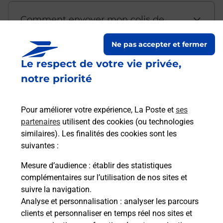
Comment envoyer mon colis de
chez moi ?
Ne pas accepter et fermer
Le respect de votre vie privée,
Est-il possible d’acheter un
notre priorité
emballage directement depuis un
bureau de Poste ?
Pour améliorer votre expérience, La Poste et
ses
partenaires
utilisent des cookies (ou technologies
Comment demander une
similaires). Les finalités des cookies sont les
modification de livraison ?
suivantes :
Mesure d’audience
: établir des statistiques
complémentaires sur l’utilisation de nos sites et
Comment La Poste participe-t-elle
suivre la navigation.
à votre sécurité au quotidien ?
Analyse et personnalisation
: analyser les parcours
clients et personnaliser en temps réel nos sites et