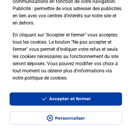
communications en fonction de votre navigation.
Puis-je passer mon code de la route
Publicité
: permettre de vous adresser des publicités
avec La Poste et sous quelles
en lien avec vos centres d’intérêts sur notre site et
conditions ?
en dehors.
En cliquant sur "Accepter et fermer" vous acceptez
tous les cookies. Le bouton "Ne pas accepter et
fermer" vous permet d'indiquer votre refus et seuls
Localiser
Liste
Maine-et-Loire
CANDE
les cookies nécessaires au fonctionnement du site
seront déposés. Vous pouvez modifier vos choix à
tout moment ou obtenir plus d'informations via
notre politique de cookies
.
Plan du site
Accessibilité : partiellement conforme
Accepter et fermer
Conditions contractuelles
Personnaliser
Mentions légales