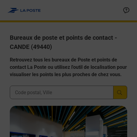
Allez au contenu
Afficher ou masquer la réponse
Afficher ou masquer la réponse
Afficher ou masquer la réponse
Afficher ou masquer la réponse
Afficher ou masquer la réponse
Bureaux de poste et points de contact -
CANDE (49440)
Retrouvez tous les bureaux de Poste et points de
contact La Poste ou utilisez l'outil de localisation pour
visualiser les points les plus proches de chez vous.
Ville, Département, Code Postal