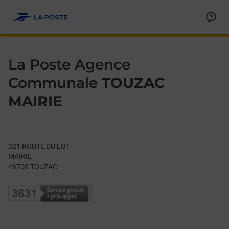
Le lien s'ouvre dans un nouvel onglet
Allez au contenu
Day of the Week
Get directions to La Poste Agence Communale at 321 ROUTE 
Hours
La Poste Agence
Communale
TOUZAC
MAIRIE
321 ROUTE DU LOT
MAIRIE
46700
TOUZAC