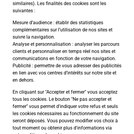
Comment demander une
similaires). Les finalités des cookies sont les
modification de livraison ?
suivantes :
Mesure d’audience
: établir des statistiques
complémentaires sur l’utilisation de nos sites et
Comment La Poste participe-t-elle
suivre la navigation.
à votre sécurité au quotidien ?
Analyse et personnalisation
: analyser les parcours
clients et personnaliser en temps réel nos sites et
communications en fonction de votre navigation.
Puis-je passer mon code de la route
Publicité
: permettre de vous adresser des publicités
avec La Poste et sous quelles
en lien avec vos centres d’intérêts sur notre site et
conditions ?
en dehors.
En cliquant sur "Accepter et fermer" vous acceptez
tous les cookies. Le bouton "Ne pas accepter et
fermer" vous permet d'indiquer votre refus et seuls
Localiser
Liste
Lot
TOUZAC
les cookies nécessaires au fonctionnement du site
seront déposés. Vous pouvez modifier vos choix à
tout moment ou obtenir plus d'informations via