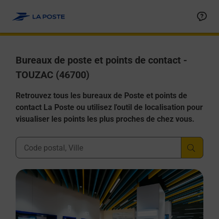
Allez au contenu
Afficher ou masquer la réponse
Afficher ou masquer la réponse
Afficher ou masquer la réponse
Afficher ou masquer la réponse
Afficher ou masquer la réponse
Bureaux de poste et points de contact -
TOUZAC (46700)
Retrouvez tous les bureaux de Poste et points de
contact La Poste ou utilisez l'outil de localisation pour
visualiser les points les plus proches de chez vous.
Ville, Département, Code Postal