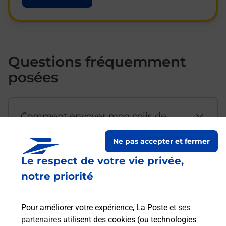
Questions fréquemment
posées
Comment envoyer mon colis de
chez moi ?
Ne pas accepter et fermer
Le respect de votre vie privée,
Est-il possible d’acheter un
notre priorité
emballage directement depuis un
bureau de Poste ?
Pour améliorer votre expérience, La Poste et
ses
partenaires
utilisent des cookies (ou technologies