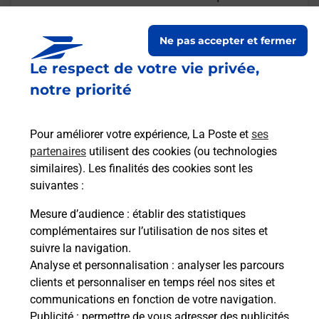
Ne pas accepter et fermer
Le respect de votre vie privée,
Questions fréquemment
notre priorité
posées
Pour améliorer votre expérience, La Poste et
ses
partenaires
utilisent des cookies (ou technologies
La téléassistance classique avec
similaires). Les finalités des cookies sont les
médaillon d’alarme qu’est ce que
suivantes :
c’est ?
Mesure d’audience
: établir des statistiques
complémentaires sur l’utilisation de nos sites et
Comment fonctionne la
suivre la navigation.
téléassistance classique ?
Analyse et personnalisation
: analyser les parcours
clients et personnaliser en temps réel nos sites et
communications en fonction de votre navigation.
Publicité
: permettre de vous adresser des publicités