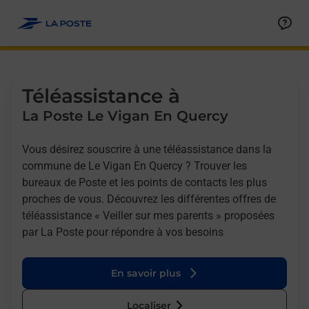
Allez au contenu
Afficher ou masquer la réponse
Afficher ou masquer la réponse
Afficher ou masquer la réponse
Téléassistance à
La Poste Le Vigan En Quercy
Vous désirez souscrire à une téléassistance dans la
commune de Le Vigan En Quercy ? Trouver les
bureaux de Poste et les points de contacts les plus
proches de vous. Découvrez les différentes offres de
téléassistance « Veiller sur mes parents » proposées
par La Poste pour répondre à vos besoins
En savoir plus
Localiser