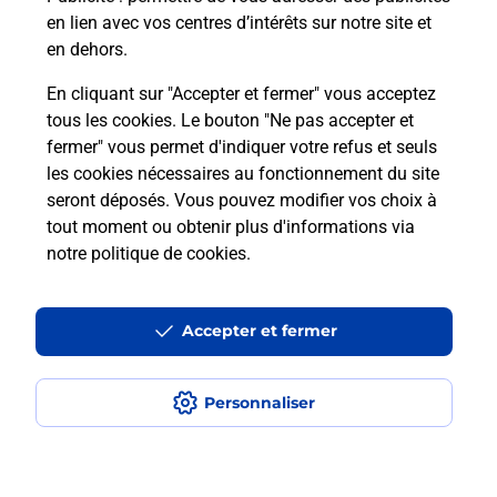
Comment est installée la
en lien avec vos centres d’intérêts sur notre site et
téléassistance classique ?
en dehors.
En cliquant sur "Accepter et fermer" vous acceptez
tous les cookies. Le bouton "Ne pas accepter et
Localiser
Liste
Liste - téléassistance
Lot - téléassistance
fermer" vous permet d'indiquer votre refus et seuls
Le Vigan En Quercy - téléassistance
les cookies nécessaires au fonctionnement du site
seront déposés. Vous pouvez modifier vos choix à
tout moment ou obtenir plus d'informations via
notre politique de cookies
.
Plan du site
Accessibilité : partiellement conforme
Accepter et fermer
Conditions contractuelles
Personnaliser
Mentions légales
Données personnelles et cookies