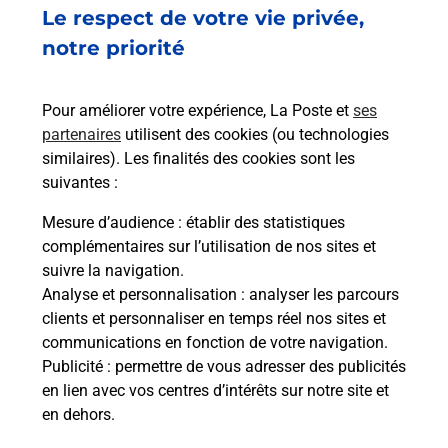
Le respect de votre vie privée,
Envoyer un colis
notre priorité
Vous souhaitez envoyer un colis depuis : LE VIGAN
(46300) ? Découvrez toutes les solutions
Pour améliorer votre expérience, La Poste et
ses
proposées par La Poste.
partenaires
utilisent des cookies (ou technologies
similaires). Les finalités des cookies sont les
En savoir plus
suivantes :
En savoir plus
Mesure d’audience
: établir des statistiques
complémentaires sur l’utilisation de nos sites et
Souscrire à la téléassistance
suivre la navigation.
Analyse et personnalisation
: analyser les parcours
Besoin d’un système de téléassistance à l’intérieur
clients et personnaliser en temps réel nos sites et
et/ou à l’extérieur de votre domicile ? Découvrez
communications en fonction de votre navigation.
les offres téléalarme dans votre bureau de Poste à
Publicité
: permettre de vous adresser des publicités
LE VIGAN.
en lien avec vos centres d’intérêts sur notre site et
en dehors.
En savoir plus