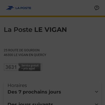
Le lien s'ouvre dans un nouvel onglet
Allez au contenu
Day of the Week
Get directions to La Poste at 25 ROUTE DE GOURDON LE VIGA
Hours
La Poste
LE VIGAN
25 ROUTE DE GOURDON
46300
LE VIGAN EN QUERCY
Horaires
Des 7 prochains jours
Lundi
Fermé
Des jours suivants