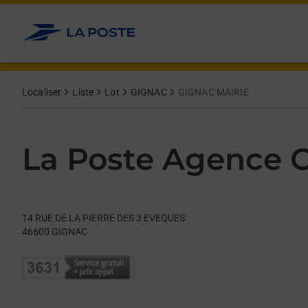
Le lien s'ouvre dans un nouvel onglet
Allez au contenu
Day of the Week
Get directions to La Poste Agence Communale at 14 RUE DE 
Hours
Localiser
Liste
Lot
GIGNAC
GIGNAC MAIRIE
La Poste Agence
14 RUE DE LA PIERRE DES 3 EVEQUES
46600
GIGNAC