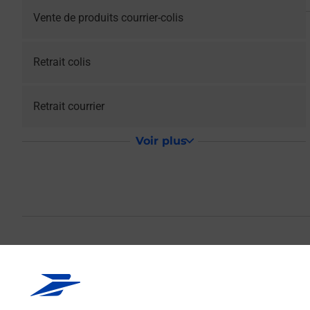
Vente de produits courrier-colis
Retrait colis
Retrait courrier
Voir plus
La Poste Agence
Votre point de contact La Poste Agence Communale GIGNA