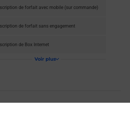
scription de forfait avec mobile (sur commande)
scription de forfait sans engagement
cription de Box Internet
Voir plus
 MAIRIE