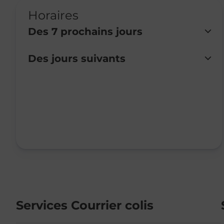
Horaires
Des 7 prochains jours
Des jours suivants
Lundi
08:30
-
12:30
Mardi
Fermé
Mercredi
08:30
-
12:30
Jeudi
Fermé
Vendredi
Fermé
Samedi
Fermé
Dimanche
Fermé
Services Courrier colis