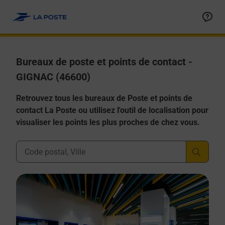
Allez au contenu
Afficher ou masquer la réponse
Afficher ou masquer la réponse
Afficher ou masquer la réponse
Afficher ou masquer la réponse
Afficher ou masquer la réponse
Bureaux de poste et points de contact -
GIGNAC (46600)
Retrouvez tous les bureaux de Poste et points de
contact La Poste ou utilisez l'outil de localisation pour
visualiser les points les plus proches de chez vous.
Ville, Département, Code Postal