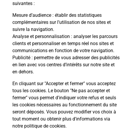
modification de livraison ?
suivantes :
Mesure d’audience
: établir des statistiques
complémentaires sur l’utilisation de nos sites et
Comment La Poste participe-t-elle
suivre la navigation.
à votre sécurité au quotidien ?
Analyse et personnalisation
: analyser les parcours
clients et personnaliser en temps réel nos sites et
communications en fonction de votre navigation.
Puis-je passer mon code de la route
Publicité
: permettre de vous adresser des publicités
avec La Poste et sous quelles
en lien avec vos centres d’intérêts sur notre site et
conditions ?
en dehors.
En cliquant sur "Accepter et fermer" vous acceptez
tous les cookies. Le bouton "Ne pas accepter et
fermer" vous permet d'indiquer votre refus et seuls
Localiser
Liste
Lot
GIGNAC
les cookies nécessaires au fonctionnement du site
seront déposés. Vous pouvez modifier vos choix à
tout moment ou obtenir plus d'informations via
notre politique de cookies
.