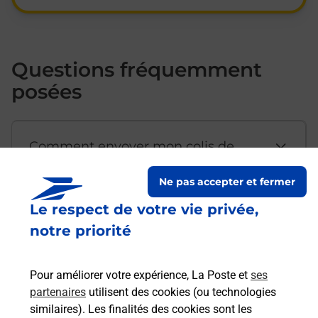
Questions fréquemment
posées
Comment envoyer mon colis de
chez moi ?
Ne pas accepter et fermer
Le respect de votre vie privée,
Est-il possible d’acheter un
notre priorité
emballage directement depuis un
bureau de Poste ?
Pour améliorer votre expérience, La Poste et
ses
partenaires
utilisent des cookies (ou technologies
Comment demander une
similaires). Les finalités des cookies sont les