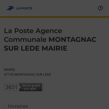
Le lien s'ouvre dans un nouvel onglet
Allez au contenu
Day of the Week
Get directions to La Poste Agence Communale at MAIRIE MO
Hours
La Poste Agence
Communale
MONTAGNAC
SUR LEDE MAIRIE
MAIRIE
47150
MONTAGNAC SUR LEDE
Horaires