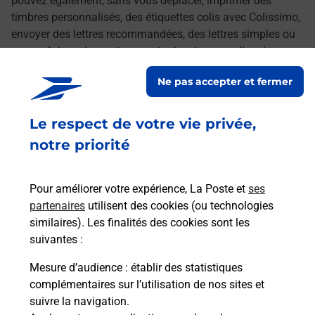
pouvez également, sans vous déplacer, imprimer des
timbres personnalisés, des étiquettes colis avec Colissimo,
envoyer des lettres recommandées, des lettres simples ou
encore faire suivre votre courrier à votre nouvelle adresse.
Le tout quand vous voulez, où vous voulez.
Ne pas accepter et fermer
Découvrez toutes les offres et services en ligne de
Le respect de votre vie privée,
La Poste
notre priorité
Pour améliorer votre expérience, La Poste et
ses
partenaires
utilisent des cookies (ou technologies
similaires). Les finalités des cookies sont les
suivantes :
Mesure d’audience
: établir des statistiques
complémentaires sur l’utilisation de nos sites et
suivre la navigation.