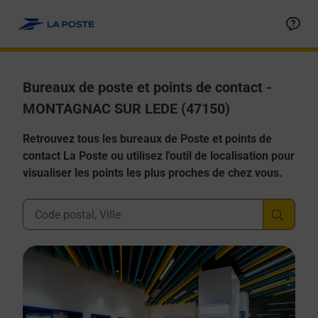
Allez au contenu
Afficher ou masquer la réponse
Afficher ou masquer la réponse
Afficher ou masquer la réponse
Afficher ou masquer la réponse
Afficher ou masquer la réponse
Bureaux de poste et points de contact -
MONTAGNAC SUR LEDE (47150)
Retrouvez tous les bureaux de Poste et points de
contact La Poste ou utilisez l'outil de localisation pour
visualiser les points les plus proches de chez vous.
Ville, Département, Code Postal