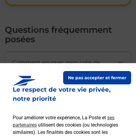
Questions fréquemment
posées
Comment envoyer mon colis de
chez moi ?
Ne pas accepter et fermer
Le respect de votre vie privée,
Est-il possible d’acheter un
notre priorité
emballage directement depuis un
bureau de Poste ?
Pour améliorer votre expérience, La Poste et
ses
partenaires
utilisent des cookies (ou technologies
Comment demander une
similaires). Les finalités des cookies sont les