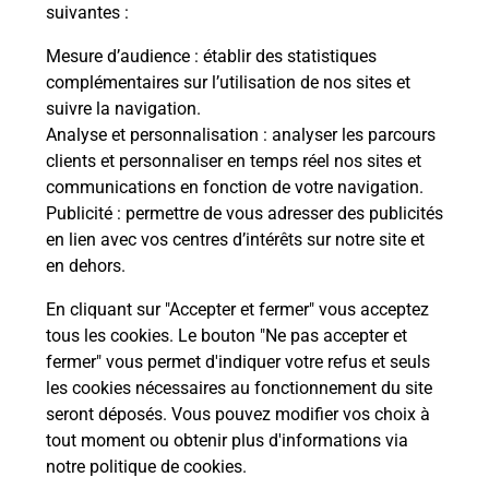
modification de livraison ?
suivantes :
Mesure d’audience
: établir des statistiques
complémentaires sur l’utilisation de nos sites et
Comment La Poste participe-t-elle
suivre la navigation.
à votre sécurité au quotidien ?
Analyse et personnalisation
: analyser les parcours
clients et personnaliser en temps réel nos sites et
communications en fonction de votre navigation.
Puis-je passer mon code de la route
Publicité
: permettre de vous adresser des publicités
avec La Poste et sous quelles
en lien avec vos centres d’intérêts sur notre site et
conditions ?
en dehors.
En cliquant sur "Accepter et fermer" vous acceptez
tous les cookies. Le bouton "Ne pas accepter et
fermer" vous permet d'indiquer votre refus et seuls
Localiser
Liste
Lot-et-Garonne
MONTAGNAC SUR LEDE
les cookies nécessaires au fonctionnement du site
seront déposés. Vous pouvez modifier vos choix à
tout moment ou obtenir plus d'informations via
notre politique de cookies
.