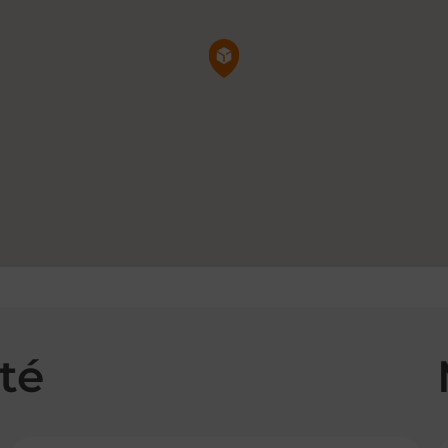
Pin de la carte
té