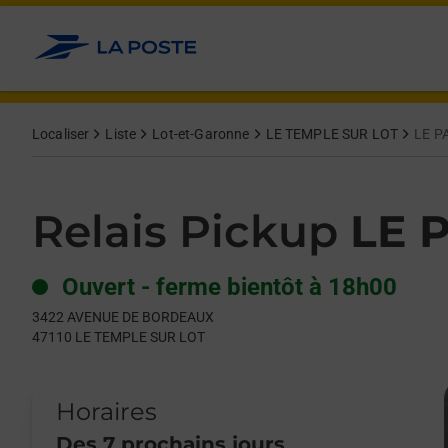
Le lien s'ouvre dans un nouvel onglet
Allez au contenu
Day of the Week
Get directions to Relais Pickup at 3422 AVENUE DE BORDEAU
Hours
Localiser
Liste
Lot-et-Garonne
LE TEMPLE SUR LOT
LE P
Relais Pickup
LE 
Ouvert
-
ferme bientôt à
18h00
3422 AVENUE DE BORDEAUX
47110
LE TEMPLE SUR LOT
Horaires
Des 7 prochains jours