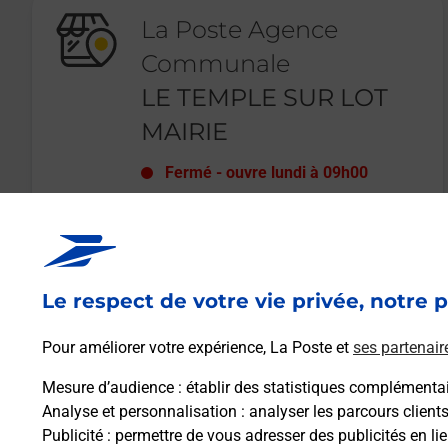
La Poste Agence
Communale
LE TEMPLE SUR LOT
MAIRIE
Fermé
-
ouvre lundi à
09h00
2 RUE DE LA POSTE
LE BOURG
47110
LE TEMPLE SUR LOT
Le respect de votre vie privée, notre p
En savoir plus
Pour améliorer votre expérience, La Poste et
ses partenair
Mesure d’audience
: établir des statistiques complémentair
Analyse et personnalisation
: analyser les parcours client
Publicité
: permettre de vous adresser des publicités en lie