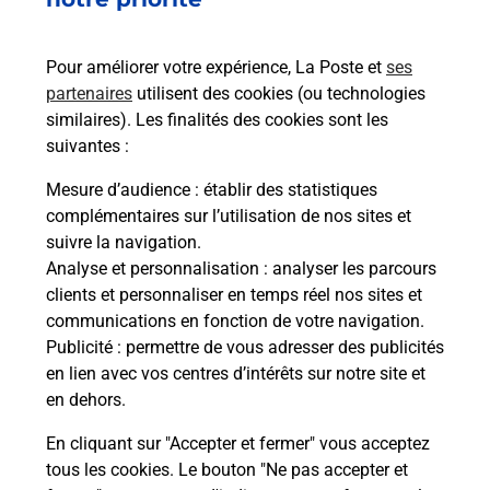
emballage directement depuis un
bureau de Poste ?
Pour améliorer votre expérience, La Poste et
ses
partenaires
utilisent des cookies (ou technologies
Comment demander une
similaires). Les finalités des cookies sont les
modification de livraison ?
suivantes :
Mesure d’audience
: établir des statistiques
complémentaires sur l’utilisation de nos sites et
Comment La Poste participe-t-elle
suivre la navigation.
à votre sécurité au quotidien ?
Analyse et personnalisation
: analyser les parcours
clients et personnaliser en temps réel nos sites et
communications en fonction de votre navigation.
Puis-je passer mon code de la route
Publicité
: permettre de vous adresser des publicités
avec La Poste et sous quelles
en lien avec vos centres d’intérêts sur notre site et
conditions ?
en dehors.
En cliquant sur "Accepter et fermer" vous acceptez
tous les cookies. Le bouton "Ne pas accepter et