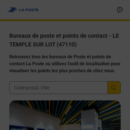
Allez au contenu
Afficher ou masquer la réponse
Afficher ou masquer la réponse
Afficher ou masquer la réponse
Afficher ou masquer la réponse
Afficher ou masquer la réponse
Bureaux de poste et points de contact - LE
TEMPLE SUR LOT (47110)
Retrouvez tous les bureaux de Poste et points de
contact La Poste ou utilisez l'outil de localisation pour
visualiser les points les plus proches de chez vous.
Ville, Département, Code Postal