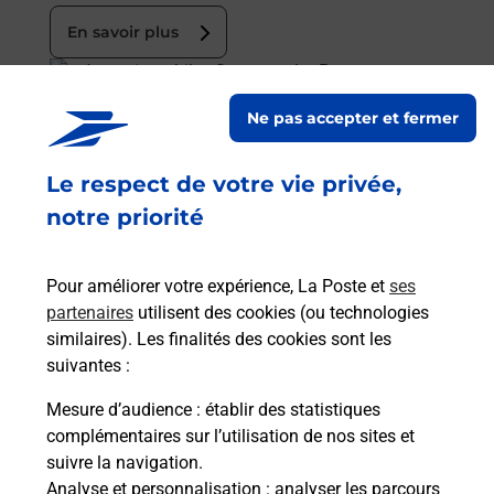
En savoir plus
En savoir plus
Ne pas accepter et fermer
Acheter un smartphone Samsung
Le respect de votre vie privée,
Vous recherchez un smartphone pas cher proche
de chez vous ? Découvrez notre offre de
notre priorité
téléphones mobiles Samsung dans vos bureaux
de Poste à NEUVILLE AUX BOIS (45170) !
Pour améliorer votre expérience, La Poste et
ses
partenaires
utilisent des cookies (ou technologies
En savoir plus
similaires). Les finalités des cookies sont les
En savoir plus
suivantes :
Mesure d’audience
: établir des statistiques
Souscrire à la téléassistance
complémentaires sur l’utilisation de nos sites et
suivre la navigation.
Besoin d’un système de téléassistance à l’intérieur
Analyse et personnalisation
: analyser les parcours