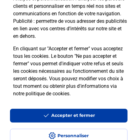
et/ou à l’extérieur de votre domicile ? Découvrez
clients et personnaliser en temps réel nos sites et
les offres téléalarme dans votre bureau de Poste à
communications en fonction de votre navigation.
NEUVILLE AUX BOIS.
Publicité
: permettre de vous adresser des publicités
en lien avec vos centres d’intérêts sur notre site et
En savoir plus
en dehors.
En cliquant sur "Accepter et fermer" vous acceptez
tous les cookies. Le bouton "Ne pas accepter et
Localiser
Liste
Loiret
NEUVILLE AUX BOIS
fermer" vous permet d'indiquer votre refus et seuls
NEUVILLE AUX BOIS
les cookies nécessaires au fonctionnement du site
seront déposés. Vous pouvez modifier vos choix à
tout moment ou obtenir plus d'informations via
notre politique de cookies
.
Plan du site
Accessibilité : partiellement conforme
Accepter et fermer
Conditions contractuelles
Personnaliser