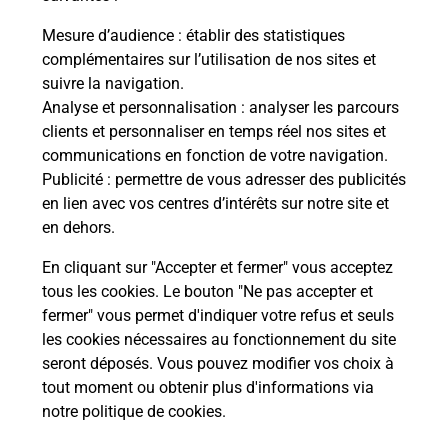
Mesure d’audience
: établir des statistiques
complémentaires sur l’utilisation de nos sites et
Questions fréquemment posées
suivre la navigation.
Analyse et personnalisation
: analyser les parcours
clients et personnaliser en temps réel nos sites et
communications en fonction de votre navigation.
Comment retourner un colis acheté
Publicité
: permettre de vous adresser des publicités
en ligne depuis votre boîte aux lettres
en lien avec vos centres d’intérêts sur notre site et
?
en dehors.
Comment envoyer un colis ou faire un
En cliquant sur "Accepter et fermer" vous acceptez
retour chez un e-commerçant sans se
tous les cookies. Le bouton "Ne pas accepter et
déplacer ?
fermer" vous permet d'indiquer votre refus et seuls
les cookies nécessaires au fonctionnement du site
seront déposés. Vous pouvez modifier vos choix à
Envoyer un petit colis au meilleur
tout moment ou obtenir plus d'informations via
prix ?
notre politique de cookies
.