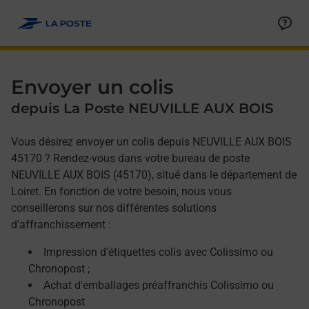
Allez au contenu
Afficher ou masquer la réponse
Afficher ou masquer la réponse
Afficher ou masquer la réponse
Envoyer un colis
depuis La Poste NEUVILLE AUX BOIS
Vous désirez envoyer un colis depuis NEUVILLE AUX BOIS
45170 ? Rendez-vous dans votre bureau de poste
NEUVILLE AUX BOIS (45170), situé dans le département de
Loiret. En fonction de votre besoin, nous vous
conseillerons sur nos différentes solutions
d'affranchissement :
Impression d'étiquettes colis avec Colissimo ou
Chronopost ;
Achat d'emballages préaffranchis Colissimo ou
Chronopost