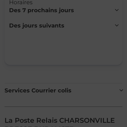
Horaires
Des 7 prochains jours
Lundi
06:00
-
12:00
Des jours suivants
Mardi
06:00
-
12:00
Mercredi
06:00
-
12:00
Jeudi
06:00
-
12:00
Vendredi
06:00
-
12:00
Samedi
Fermé
Dimanche
Fermé
Services Courrier colis
La Poste Relais CHARSONVILLE