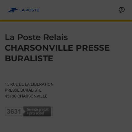
Le lien s'ouvre dans un nouvel onglet
Allez au contenu
Day of the Week
Get directions to La Poste Relais at 15 RUE DE LA LIBERATIO
Hours
La Poste Relais
CHARSONVILLE PRESSE
BURALISTE
15 RUE DE LA LIBERATION
PRESSE BURALISTE
45130
CHARSONVILLE