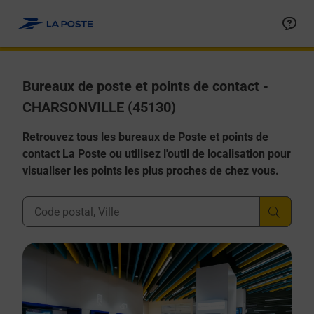
Allez au contenu
Afficher ou masquer la réponse
Afficher ou masquer la réponse
Afficher ou masquer la réponse
Afficher ou masquer la réponse
Afficher ou masquer la réponse
Bureaux de poste et points de contact -
CHARSONVILLE (45130)
Retrouvez tous les bureaux de Poste et points de
contact La Poste ou utilisez l'outil de localisation pour
visualiser les points les plus proches de chez vous.
Ville, Département, Code Postal