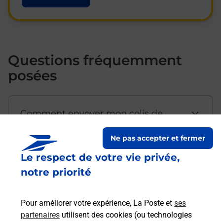
Questions fréquemment
posées
Comment envoyer mon colis de
chez moi ?
Ne pas accepter et fermer
Le respect de votre vie privée,
Est-il possible d’acheter un
notre priorité
emballage directement depuis un
bureau de Poste ?
Pour améliorer votre expérience, La Poste et
ses
partenaires
utilisent des cookies (ou technologies