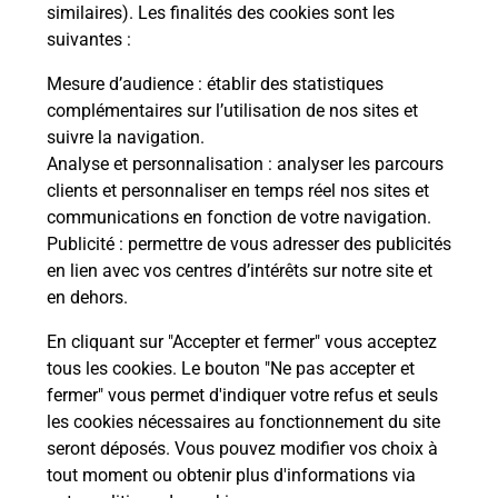
Comment demander une
similaires). Les finalités des cookies sont les
modification de livraison ?
suivantes :
Mesure d’audience
: établir des statistiques
complémentaires sur l’utilisation de nos sites et
Comment La Poste participe-t-elle
suivre la navigation.
à votre sécurité au quotidien ?
Analyse et personnalisation
: analyser les parcours
clients et personnaliser en temps réel nos sites et
communications en fonction de votre navigation.
Puis-je passer mon code de la route
Publicité
: permettre de vous adresser des publicités
avec La Poste et sous quelles
en lien avec vos centres d’intérêts sur notre site et
conditions ?
en dehors.
En cliquant sur "Accepter et fermer" vous acceptez
tous les cookies. Le bouton "Ne pas accepter et
fermer" vous permet d'indiquer votre refus et seuls
Localiser
Liste
Loiret
CHARSONVILLE
les cookies nécessaires au fonctionnement du site
seront déposés. Vous pouvez modifier vos choix à
tout moment ou obtenir plus d'informations via