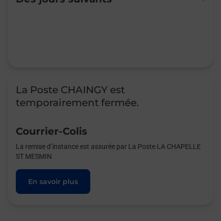
Mardi
14:30
-
17:00
Mercredi
14:30
-
17:00
Jeudi
Fermé
Vendredi
Fermé
Samedi
Fermé
Dimanche
Fermé
La Poste CHAINGY est
temporairement fermée.
Courrier-Colis
La remise d’instance est assurée par La Poste LA CHAPELLE
ST MESMIN
En savoir plus