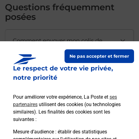
Questions fréquemment
posées
Comment envoyer mon colis de
chez moi ?
Ne pas accepter et fermer
Le respect de votre vie privée,
Est-il possible d’acheter un
notre priorité
emballage directement depuis un
bureau de Poste ?
Pour améliorer votre expérience, La Poste et
ses
partenaires
utilisent des cookies (ou technologies
Comment demander une
similaires). Les finalités des cookies sont les
modification de livraison ?
suivantes :
Mesure d’audience
: établir des statistiques