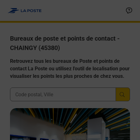
Allez au contenu
Afficher ou masquer la réponse
Afficher ou masquer la réponse
Afficher ou masquer la réponse
Afficher ou masquer la réponse
Afficher ou masquer la réponse
Bureaux de poste et points de contact -
CHAINGY (45380)
Retrouvez tous les bureaux de Poste et points de
contact La Poste ou utilisez l'outil de localisation pour
visualiser les points les plus proches de chez vous.
Ville, Département, Code Postal