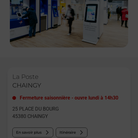
Le lien s'ouvre dans un nouvel onglet
La Poste
CHAINGY
Fermeture saisonnière
-
ouvre lundi à
14h30
25 PLACE DU BOURG
45380
CHAINGY
En savoir plus
Itinéraire