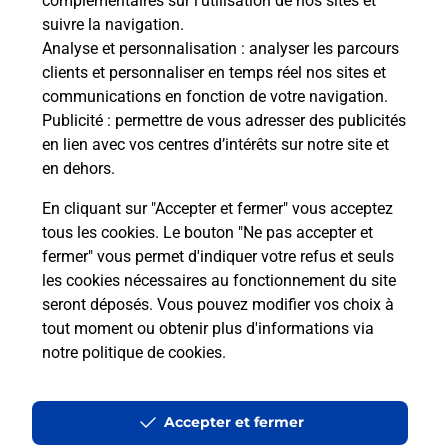
complémentaires sur l’utilisation de nos sites et
Comment La Poste participe-t-elle
suivre la navigation.
à votre sécurité au quotidien ?
Analyse et personnalisation
: analyser les parcours
clients et personnaliser en temps réel nos sites et
communications en fonction de votre navigation.
Puis-je passer mon code de la route
Publicité
: permettre de vous adresser des publicités
avec La Poste et sous quelles
en lien avec vos centres d’intérêts sur notre site et
conditions ?
en dehors.
En cliquant sur "Accepter et fermer" vous acceptez
tous les cookies. Le bouton "Ne pas accepter et
fermer" vous permet d'indiquer votre refus et seuls
Localiser
Liste
Loiret
CHAINGY
les cookies nécessaires au fonctionnement du site
seront déposés. Vous pouvez modifier vos choix à
tout moment ou obtenir plus d'informations via
notre politique de cookies
.
Plan du site
Accessibilité : partiellement conforme
Accepter et fermer