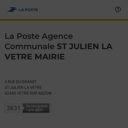
Le lien s'ouvre dans un nouvel onglet
Allez au contenu
Day of the Week
Get directions to La Poste Agence Communale at 4 RUE DU G
Hours
La Poste Agence
Communale
ST JULIEN LA
VETRE MAIRIE
4 RUE DU GRANIT
ST JULIEN LA VETRE
42440
VETRE SUR ANZON