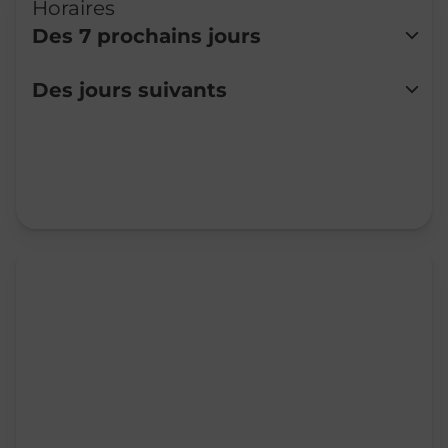
Horaires
Des 7 prochains jours
Lundi
Fermé
Des jours suivants
Mardi
Fermé
Mercredi
Fermé
Jeudi
Fermé
Vendredi
Fermé
Samedi
09:00
-
11:30
Dimanche
Fermé