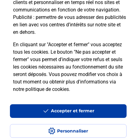
clients et personnaliser en temps réel nos sites et
communications en fonction de votre navigation.
Puis-je passer mon code de la route
Publicité
: permettre de vous adresser des publicités
avec La Poste et sous quelles
en lien avec vos centres d’intérêts sur notre site et
conditions ?
en dehors.
En cliquant sur "Accepter et fermer" vous acceptez
tous les cookies. Le bouton "Ne pas accepter et
fermer" vous permet d'indiquer votre refus et seuls
Localiser
Liste
Loire
VETRE SUR ANZON
les cookies nécessaires au fonctionnement du site
seront déposés. Vous pouvez modifier vos choix à
tout moment ou obtenir plus d'informations via
notre politique de cookies
.
Plan du site
Accessibilité : partiellement conforme
Accepter et fermer
Conditions contractuelles
Personnaliser
Mentions légales