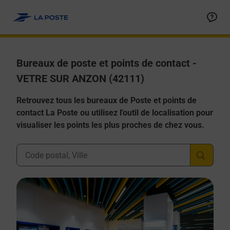
Allez au contenu
Afficher ou masquer la réponse
Afficher ou masquer la réponse
Afficher ou masquer la réponse
Afficher ou masquer la réponse
Afficher ou masquer la réponse
Bureaux de poste et points de contact -
VETRE SUR ANZON (42111)
Retrouvez tous les bureaux de Poste et points de
contact La Poste ou utilisez l'outil de localisation pour
visualiser les points les plus proches de chez vous.
Ville, Département, Code Postal