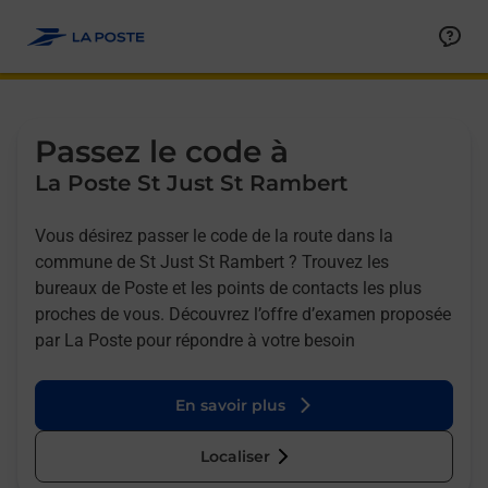
Allez au contenu
Afficher ou masquer la réponse
Afficher ou masquer la réponse
Afficher ou masquer la réponse
Afficher ou masquer la réponse
Passez le code à
La Poste St Just St Rambert
Vous désirez passer le code de la route dans la
commune de St Just St Rambert ? Trouvez les
bureaux de Poste et les points de contacts les plus
proches de vous. Découvrez l’offre d’examen proposée
par La Poste pour répondre à votre besoin
En savoir plus
Localiser