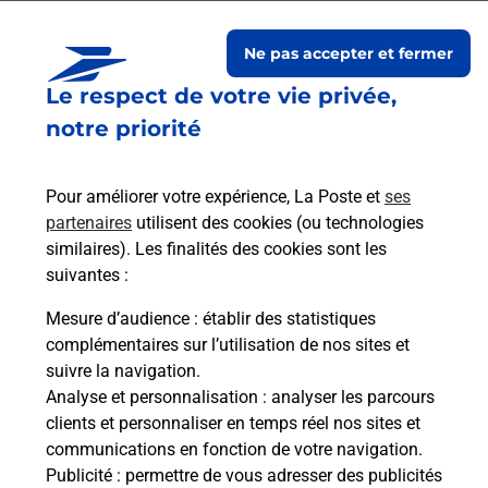
Rambert
Ne pas accepter et fermer
Le respect de votre vie privée,
notre priorité
Pour améliorer votre expérience, La Poste et
ses
partenaires
utilisent des cookies (ou technologies
similaires). Les finalités des cookies sont les
suivantes :
Souscrire à la téléassistance
Mesure d’audience
: établir des statistiques
complémentaires sur l’utilisation de nos sites et
Vous cherchez une téléassistance, téléalarme dans
suivre la navigation.
la commune St Just St Rambert ?
Analyse et personnalisation
: analyser les parcours
Découvrez nos offres.
clients et personnaliser en temps réel nos sites et
communications en fonction de votre navigation.
En savoir plus
Publicité
: permettre de vous adresser des publicités