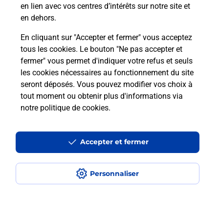
en lien avec vos centres d’intérêts sur notre site et
en dehors.
En cliquant sur "Accepter et fermer" vous acceptez
tous les cookies. Le bouton "Ne pas accepter et
Localiser
Liste
Liste - examen code de la route
Loire - examen code de la route
fermer" vous permet d'indiquer votre refus et seuls
St Just St Rambert - examen code de la route
les cookies nécessaires au fonctionnement du site
seront déposés. Vous pouvez modifier vos choix à
tout moment ou obtenir plus d'informations via
notre politique de cookies
.
Plan du site
Accessibilité : partiellement conforme
Accepter et fermer
Conditions contractuelles
Personnaliser
Mentions légales
Données personnelles et cookies