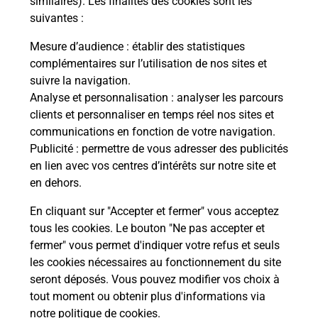
similaires). Les finalités des cookies sont les
En savoir plus
Je réserve
suivantes :
En savoir plus
Mesure d’audience
: établir des statistiques
Permis Bateau
complémentaires sur l’utilisation de nos sites et
Vous cherchez à passer votre permis bateau à La
suivre la navigation.
Ricamarie (42150) ? Découvrez l'offre proposée
Analyse et personnalisation
: analyser les parcours
par La Poste.
clients et personnaliser en temps réel nos sites et
communications en fonction de votre navigation.
Publicité
En savoir plus
: permettre de vous adresser des publicités
en lien avec vos centres d’intérêts sur notre site et
en dehors.
Je réserve ma session
En cliquant sur "Accepter et fermer" vous acceptez
tous les cookies. Le bouton "Ne pas accepter et
fermer" vous permet d'indiquer votre refus et seuls
Localiser
Liste
Loire
LA RICAMARIE
LA RICAMARIE
les cookies nécessaires au fonctionnement du site
seront déposés. Vous pouvez modifier vos choix à
tout moment ou obtenir plus d'informations via
notre politique de cookies
.