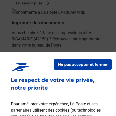
En savoir plus
En savoir plus
Imprimer des documents
Vous cherchez à faire des impressions à LA
RICAMARIE (42150) ? Retrouvez une imprimante
dans votre bureau de Poste.
En savoir plus
Ne pas accepter et fermer
En savoir plus
Le respect de votre vie privée,
Code de la route auto ou moto
notre priorité
Vous cherchez à passer votre code de la route auto
ou moto au Bureau La Poste - LA RICAMARIE
Pour améliorer votre expérience, La Poste et
ses
(42150) ? Découvrez l'offre proposée par La Poste.
partenaires
utilisent des cookies (ou technologies