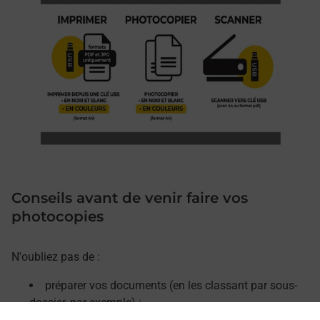
Conseils avant de venir faire vos
photocopies
N'oubliez pas de :
préparer vos documents (en les classant par sous-
dossier, par exemple) ;
retirer les agrafes, trombones et décorner vos pages.