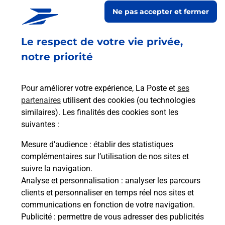
Ne pas accepter et fermer
Le lien s'ouvre dans un nouvel onglet
En savoir plus
Le respect de votre vie privée,
notre priorité
Services
Pour améliorer votre expérience, La Poste et
ses
partenaires
utilisent des cookies (ou technologies
En savoir plus
En sa
similaires). Les finalités des cookies sont les
suivantes :
à La
Ache
Mesure d’audience
: établir des statistiques
dent
sui
ée
complémentaires sur l’utilisation de nos sites et
Vous
suivre la navigation.
de c
Analyse et personnalisation
: analyser les parcours
télé
clients et personnaliser en temps réel nos sites et
Post
communications en fonction de votre navigation.
Publicité
: permettre de vous adresser des publicités