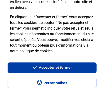
En
en lien avec vos centres d’intérêts sur notre site et
Envoyer un colis
en dehors.
Vous souhaitez envoyer un colis depuis : LA
En cliquant sur "Accepter et fermer" vous acceptez
RICAMARIE (42150) ? Découvrez toutes les
tous les cookies. Le bouton "Ne pas accepter et
solutions proposées par La Poste.
fermer" vous permet d'indiquer votre refus et seuls
les cookies nécessaires au fonctionnement du site
En savoir plus
seront déposés. Vous pouvez modifier vos choix à
tout moment ou obtenir plus d'informations via
notre politique de cookies
.
Questions fréquemment posées
Accepter et fermer
Quel est le prix d’une photocopie ?
Personnaliser
Où faire des photocopies à proximité
?